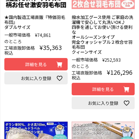
★国内製造工場直販『特価羽毛
撥水加工グース使用 ご家庭の洗
布団』
濯機で安心して丸洗いOK♪
ダブルサイズ
四季を通してお使い頂ける便利
な
一般市場価格
¥
74,861
オールシーズンタイプ
のところ
完全ウォッシャブル２枚合せ羽
¥
35,363
毛布団
工場直販卸価格
クィーンサイズ
税込
一般市場価格
¥
252,593
詳細を見る
のところ
¥
126,296
工場直販卸価格
税込
お気に入り登録
詳細を見る
お気に入り登録