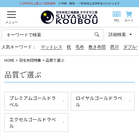
11,000円以上購入で送料無料
※沖縄・離島・一部地域は追加料金がかかります
TEL
カート
メニュー
詳細検索
人気キーワード：
マットレス
枕
毛布
敷き布団
西川
ダブル
HOME
羽毛布団特集
品質で選ぶ
品質で選ぶ
プレミアムゴールドラ
ロイヤルゴールドラベ
ベル
ル
エクセルゴールドラベ
ル