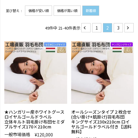
並び替え
価格が安い順
価格が高い順
新着順
1
2
3
49
件中
21
-
40
件表示
★ハンガリー産ホワイトグース
オールシーズンタイプ２枚合せ
ロイヤルゴールドラベル
(合い掛け+肌掛け)羽毛布団
立体キルト羽毛掛け布団セミダ
キングサイズ230x210cm ロイ
ブルサイズ170×210cm
ヤルゴールドラベル付き【送料
無料】
一般市場価格
¥
120,000