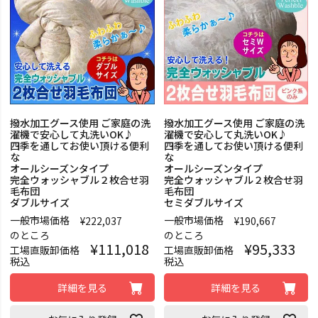
撥水加工グース使用 ご家庭の洗
撥水加工グース使用 ご家庭の洗
濯機で安心して丸洗いOK♪
濯機で安心して丸洗いOK♪
四季を通してお使い頂ける便利
四季を通してお使い頂ける便利
な
な
オールシーズンタイプ
オールシーズンタイプ
完全ウォッシャブル２枚合せ羽
完全ウォッシャブル２枚合せ羽
毛布団
毛布団
ダブルサイズ
セミダブルサイズ
一般市場価格
一般市場価格
¥
222,037
¥
190,667
のところ
のところ
¥
111,018
¥
95,333
工場直販卸価格
工場直販卸価格
税込
税込
詳細を見る
詳細を見る