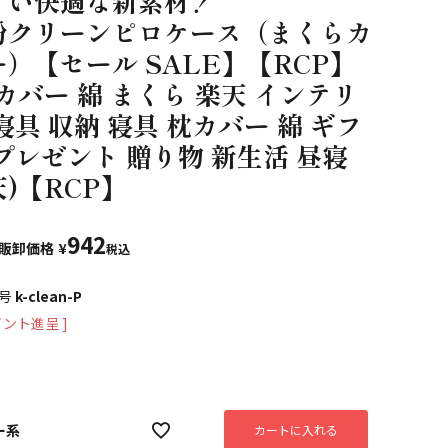
くい快適な新素材！
粉クリーンピロケース（まくらカ
）【セール SALE】【RCP】
カバー 綿 まくら 楽天 インテリ
寝具 収納 寝具 枕カバー 綿 ギフ
プレゼント 贈り物 新生活 昼寝
)【RCP】
942
販卸価格
¥
税込
号
k-clean-P
ント進呈 ]
ー系
カートに入れる