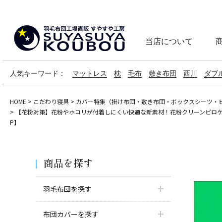
当店について
人気キーワード：
マットレス
枕
毛布
敷き布団
西川
ダブ
HOME
こだわり寝具
カバー特集（掛け布団・敷き布団・ボックスシーツ・
【花粉対策】花粉やホコリが付着しにくい快適な新素材！花粉クリーンピロケース（まく
P】
商品を探す
羽毛布団を探す
布団カバーを探す