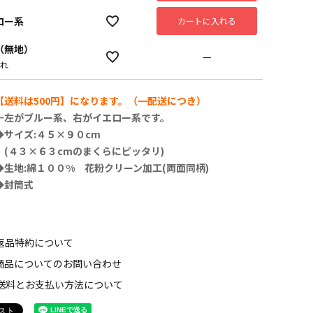
ロー系
カートに入れる
（無地）
—
れ
【送料は500円】になります。（一配送につき）
←左がブルー系、右がイエロー系です。
◆サイズ:４５×９０cm
(４３×６３cmのまくらにピッタリ)
◆生地:綿１００% 花粉クリーン加工(両面同柄)
◆封筒式
返品特約について
商品についてのお問い合わせ
送料とお支払い方法について