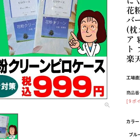
に
花
バー
(枕
ア 
ト 
楽天
工場直
商品番
[
9
ポイ
カラー
ブル