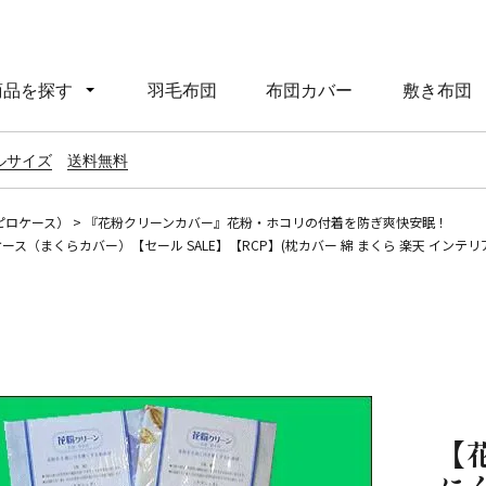
商品を探す
羽毛布団
布団カバー
敷き布団
ルサイズ
送料無料
ピロケース）
『花粉クリーンカバー』花粉・ホコリの付着を防ぎ爽快安眠！
らカバー）【セール SALE】【RCP】(枕カバー 綿 まくら 楽天 インテリア 寝具
【