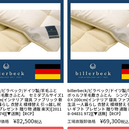
beck/ビラベック/ドイツ製/羊毛ふと
billerbeck/ビラベック/ドイツ
羊毛敷きふとん セミダブルサイズ1
ボゥルフ羊毛敷きふとん シング
cm(インテリア 寝具 ファブリック 新
0×200cm(インテリア 寝具 ファ
暮らし 衣替え 模様替え 引っ越し祝
生活 一人暮らし 衣替え 模様替え
プレゼント 贈り物 通販 楽天)[2011
い ギフト プレゼント 贈り物 通販 楽
 974][▼送無]【RCP】
8-04831 972][▼送無]【RCP】
¥
82,500
¥
69,300
卸価格
工場直販卸価格
税込
税込