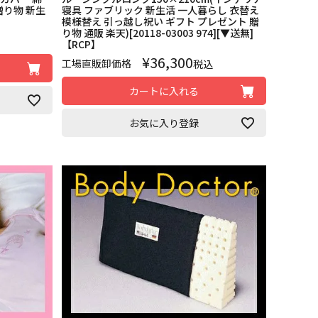
贈り物 新生
寝具 ファブリック 新生活 一人暮らし 衣替え
模様替え 引っ越し祝い ギフト プレゼント 贈
り物 通販 楽天)[20118-03003 974][▼送無]
【RCP】
¥
36,300
工場直販卸価格
税込
カートに入れる
お気に入り登録