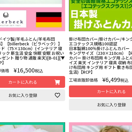
ドイツ製/羊毛ふとん/羊毛布団
掛け布団カバー/掛けカバー/キン
【billerbeck（ビラベック）】
エコテックス規格100認証
ド（75×130cm）(インテリア 寝
日本製綿100％掛けふとんカバー
リック 新生活 安全 快眠 安眠 お祝い
キングサイズ（230×210cm）【
ゼント 贈り物 通販 楽天)[B-01][▼
カバー 掛け布団用 キング用 ふと
P】
イズ 楽天 インテリア 寝具 収納 
け布団用 キング用 ギフト 敷き布団
¥
16,500
卸価格
税込
生活)【RCP】
¥
6,499
工場直販卸価格
税込
カートに入れる
カートに入れる
お気に入り登録
お気に入り登録