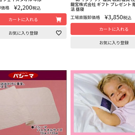
龍宮株式会社 ギフト プレゼント 
¥
2,200
卸価格
税込
活 昼寝
¥
3,850
工場直販卸価格
税込
カートに入れる
カートに入れる
お気に入り登録
お気に入り登録