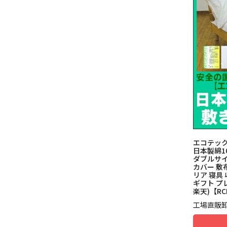
エコテック
日本製綿1
ダブルサイ
カバー 敷
リア 寝具
ギフト プ
楽天)【RC
工場直販