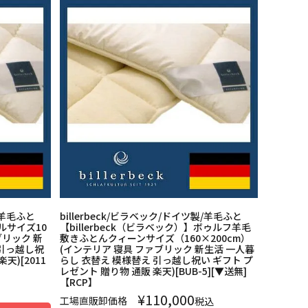
製/羊毛ふと
billerbeck/ビラベック/ドイツ製/羊毛ふと
ルサイズ10
【billerbeck（ビラベック）】ボゥルフ羊毛
ブリック 新
敷きふとんクィーンサイズ（160×200cm）
 引っ越し祝
(インテリア 寝具 ファブリック 新生活 一人暮
天)[2011
らし 衣替え 模様替え 引っ越し祝い ギフト プ
レゼント 贈り物 通販 楽天)[BUB-5][▼送無]
【RCP】
¥
110,000
工場直販卸価格
税込