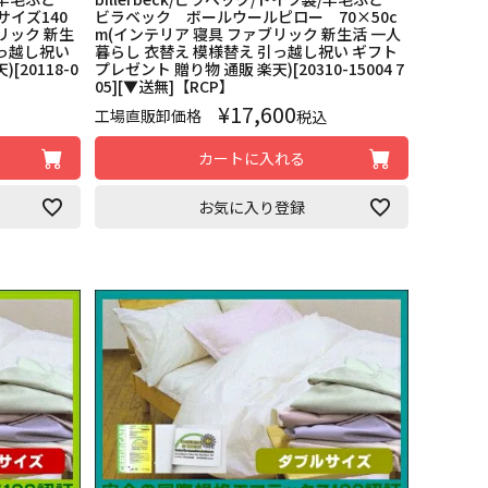
イズ140
ビラベック ボールウールピロー 70×50c
ブリック 新生
m(インテリア 寝具 ファブリック 新生活 一人
引っ越し祝い
暮らし 衣替え 模様替え 引っ越し祝い ギフト
[20118-0
プレゼント 贈り物 通販 楽天)[20310-15004 7
05][▼送無]【RCP】
¥
17,600
工場直販卸価格
税込
カートに入れる
お気に入り登録