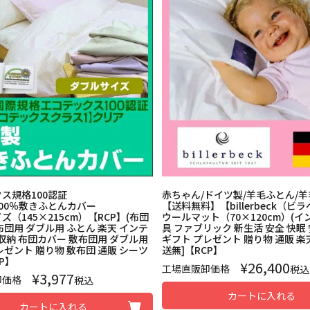
ス規格100認証
赤ちゃん/ドイツ製/羊毛ふとん/
00％敷きふとんカバー
【送料無料】【billerbeck（ビ
ズ（145×215cm）【RCP】(布団
ウールマット（70×120cm）(イ
布団用 ダブル用 ふとん 楽天 インテ
具 ファブリック 新生活 安全 快眠
 収納 布団カバー 敷布団用 ダブル用
ギフト プレゼント 贈り物 通販 楽天)
レゼント 贈り物 敷布団 通販 シーツ
送無]【RCP】
P】
¥
26,400
工場直販卸価格
税込
¥
3,977
卸価格
税込
カートに入れる
カートに入れる