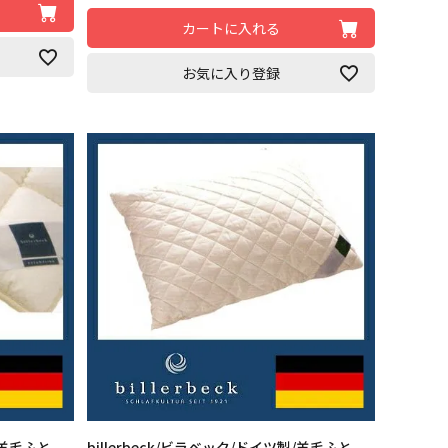
カートに入れる
お気に入り登録
製/羊毛ふと
billerbeck/ビラベック/ドイツ製/羊毛ふと