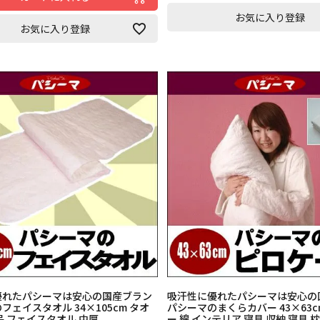
お気に入り登録
お気に入り登録
優れたパシーマは安心の国産ブラン
吸汗性に優れたパシーマは安心の
フェイスタオル 34×105cm タオ
パシーマのまくらカバー 43×63c
品 フェイスタオル 中厚
ー 綿 インテリア 寝具 収納 寝具 