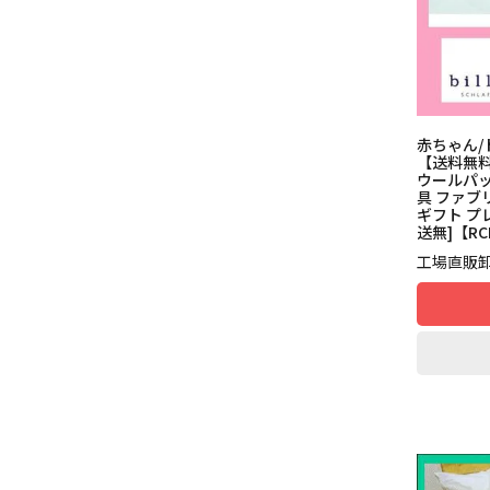
赤ちゃん/
【送料無料】
ウールパッ
具 ファブ
ギフト プレ
送無]【RC
工場直販