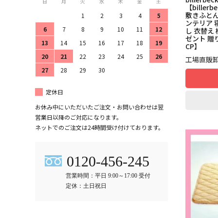
日
月
火
水
木
金
土
【bille
敷きふとん
1
2
3
4
5
ンテリア 
6
7
8
9
10
11
12
し 衣替え
ゼント 贈り
13
14
15
16
17
18
19
CP】
20
21
22
23
24
25
26
工場直販
27
28
29
30
定休日
お休み中にいただいたご注文・お問い合わせは翌
営業日以降のご対応になります。
ネットでのご注文は24時間受け付けております。
0120-456-245
営業時間：平日 9:00～17:00 受付
定休：土日祝日