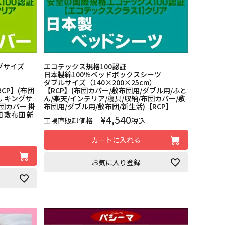
グサイズ
エコテックス規格100認証
日本製綿100％ベッドボックスシーツ
ダブルサイズ（140×200×25cm）
RCP】(布団
【RCP】(布団カバー/敷布団用/ダブル用/ふと
ん キングサ
ん/楽天/インテリア/寝具/収納/布団カバー/敷
布団カバー 掛
布団用/ダブル用/敷布団/新生活)【RCP】
 敷布団 新
¥
4,540
工場直販卸価格
税込
カートに入れる
お気に入り登録