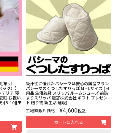
羊毛布団
吸汗性に優れたパシーマは安心の国産ブラン
ラベック）】
パシーマのくつしたすりっぱ M・Lサイズ (日
ンテリア 寝
用品 生活雑貨 スリッパ ルームシューズ 前詰
 安眠 お祝い
まりスリッパ 龍宮株式会社 ギフト プレゼン
[B-10][▼
ト 贈り物 新生活 通販)
¥
4,600
工場直販卸価格
税込
カートに入れる