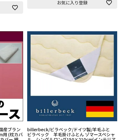
お気に入り登録
国産ブラン
billerbeck/ビラベック/ドイツ製/羊毛ふと
m用 (枕カバ
ビラベック 羊毛掛けふとん ゾマースペシャ
枕カバー 綿
ル シングルロング150×210cm(インテリア