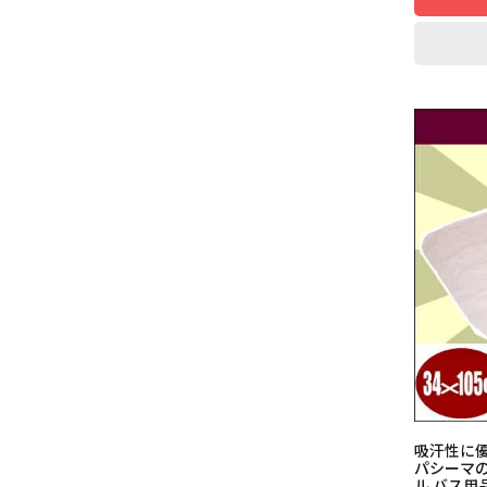
吸汗性に
パシーマの
ル バス用