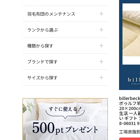
羽毛布団のメンテナンス
ランクから選ぶ
種類から探す
ブランドで探す
サイズから探す
biller
ボゥルフ
20×200
生活 一人
い ギフト 
8-06031
工場直販