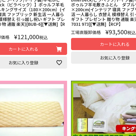
rbeck（ビラベック）】ボゥルフ羊毛
ボゥルフ羊毛敷きふとん ダブルサ
キングサイズ（180×200cm）(イ
×200cm(インテリア 寝具 ファ
寝具 ファブリック 新生活 一人暮ら
活 一人暮らし 衣替え 模様替え 
 模様替え 引っ越し祝い ギフト プレ
ギフト プレゼント 贈り物 通販 楽天)
物 通販 楽天)[BUB-6][▼送無]【R
7031 973][▼送無]【RCP】
¥
93,500
工場直販卸価格
税込
¥
121,000
卸価格
税込
カートに入れる
カートに入れる
お気に入り登録
お気に入り登録