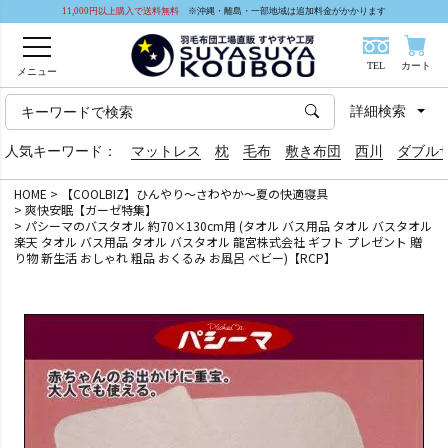
11,000円以上購入で送料無料
※沖縄・離島・一部地域は追加料金がかかります
TEL
カート
メニュー
詳細検索
人気キーワード：
マットレス
枕
毛布
敷き布団
西川
ダブル
HOME
【COOLBIZ】ひんやり～さわやか～夏の快適寝具
爽快安眠【ガーゼ特集】
パシーマのバスタオル 約70×130cm用 (タオル バス用品 タオル バスタオル
楽天 タオル バス用品 タオル バスタオル 龍宮株式会社 ギフト プレゼント 贈
り物 新生活 おしゃれ 粗品 おくるみ お風呂 ベビー)【RCP】