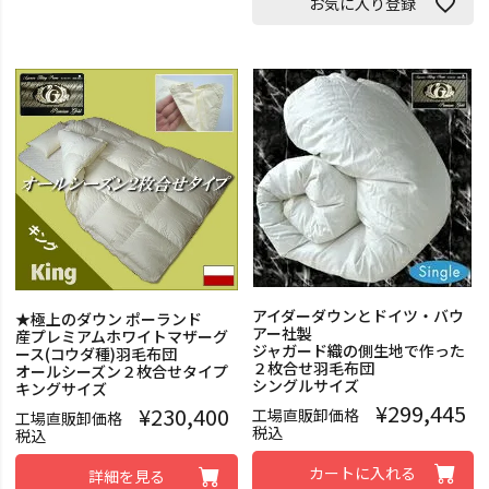
お気に入り登録
アイダーダウンとドイツ・バウ
★極上のダウン ポーランド
アー社製
産プレミアムホワイトマザーグ
ジャガード織の側生地で作った
ース(コウダ種)羽毛布団
２枚合せ羽毛布団
オールシーズン２枚合せタイプ
シングルサイズ
キングサイズ
¥
299,445
¥
230,400
工場直販卸価格
工場直販卸価格
税込
税込
カートに入れる
詳細を見る