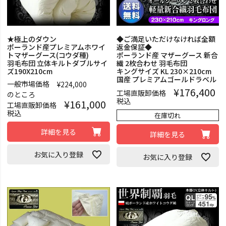
★極上のダウン
◆ご満足いただけなければ全額
ポーランド産プレミアムホワイ
返金保証◆
トマザーグース(コウダ種)
ポーランド産 マザーグース 新合
羽毛布団 立体キルトダブルサイ
繊 2枚合わせ 羽毛布団
ズ190X210cm
キングサイズ KL 230×210cm
国産 プレミアムゴールドラベル
一般市場価格
¥
224,000
¥
176,400
工場直販卸価格
のところ
税込
¥
161,000
工場直販卸価格
税込
在庫切れ
詳細を見る
詳細を見る
お気に入り登録
お気に入り登録