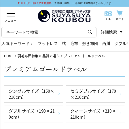
11,000円以上購入で送料無料
※沖縄・離島・一部地域は追加料金がかかります
TEL
カート
メニュー
詳細検索
人気キーワード：
マットレス
枕
毛布
敷き布団
西川
ダブル
HOME
羽毛布団特集
品質で選ぶ
プレミアムゴールドラベル
プレミアムゴールドラベル
シングルサイズ（150×
セミダブルサイズ（170
210cm）
×210cm）
ダブルサイズ（190×21
クィーンサイズ（210×
0cm）
210cm）