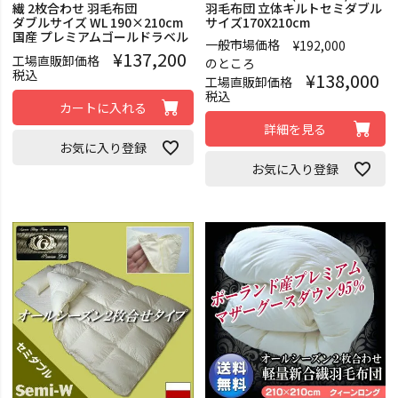
繊 2枚合わせ 羽毛布団
羽毛布団 立体キルトセミダブル
ダブルサイズ WL 190×210cm
サイズ170X210cm
国産 プレミアムゴールドラベル
一般市場価格
¥
192,000
¥
137,200
工場直販卸価格
のところ
税込
¥
138,000
工場直販卸価格
税込
カートに入れる
詳細を見る
お気に入り登録
お気に入り登録