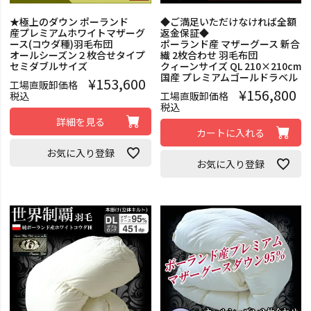
★極上のダウン ポーランド
◆ご満足いただけなければ全額
産プレミアムホワイトマザーグ
返金保証◆
ース(コウダ種)羽毛布団
ポーランド産 マザーグース 新合
オールシーズン２枚合せタイプ
繊 2枚合わせ 羽毛布団
セミダブルサイズ
クィーンサイズ QL 210×210cm
国産 プレミアムゴールドラベル
¥
153,600
工場直販卸価格
¥
156,800
税込
工場直販卸価格
税込
詳細を見る
カートに入れる
お気に入り登録
お気に入り登録