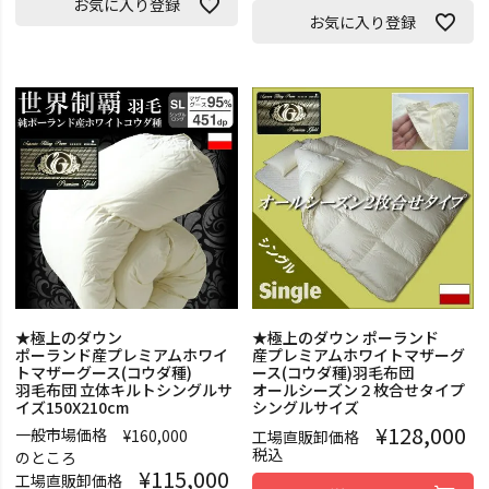
お気に入り登録
お気に入り登録
★極上のダウン
★極上のダウン ポーランド
ポーランド産プレミアムホワイ
産プレミアムホワイトマザーグ
トマザーグース(コウダ種)
ース(コウダ種)羽毛布団
羽毛布団 立体キルトシングルサ
オールシーズン２枚合せタイプ
イズ150X210cm
シングルサイズ
¥
128,000
一般市場価格
¥
160,000
工場直販卸価格
税込
のところ
¥
115,000
工場直販卸価格