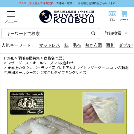
11,000円以上購入で送料無料
※沖縄・離島・一部地域は追加料金がかかります
TEL
カート
メニュー
詳細検索
人気キーワード：
マットレス
枕
毛布
敷き布団
西川
ダブル
HOME
羽毛布団特集
商品名で選ぶ
マザーグース・オールシーズン2枚合わせ
★極上のダウン ポーランド産プレミアムホワイトマザーグース(コウダ種)羽
毛布団オールシーズン２枚合せタイプキングサイズ