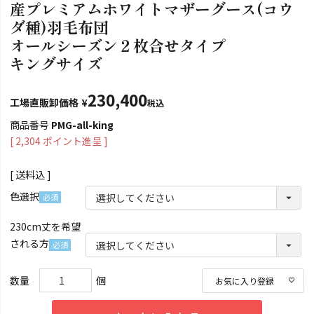
産プレミアムホワイトマザーグース(コウ
ダ種)羽毛布団
オールシーズン２枚合せタイプ
キングサイズ
230,400
工場直販卸価格
¥
税込
商品番号
PMG-all-king
[
2,304
ポイント進呈 ]
送料込
色選択
(必
230cm丈を希望
須)
される方
(必
須)
お気に入り登録