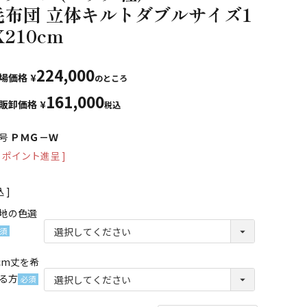
毛布団 立体キルトダブルサイズ1
X210cm
224,000
場価格
¥
のところ
161,000
販卸価格
¥
税込
号
ＰＭＧ－Ｗ
ポイント進呈 ]
込
地の色選
必
)
0cm丈を希
る方
(必