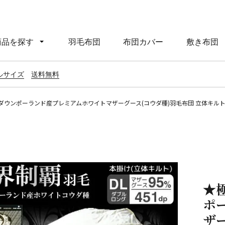
商品を探す
羽毛布団
布団カバー
敷き布団
ルサイズ
送料無料
ダウンポーランド産プレミアムホワイトマザーグース(コウダ種)羽毛布団 立体キルトダブ
★
ポ
ザ