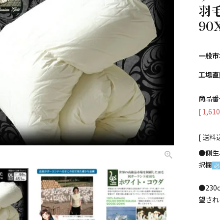
羽
90
一般市
工場直
商品番
[
1,610
送料
●側生
択欄
(
須
●23
望され