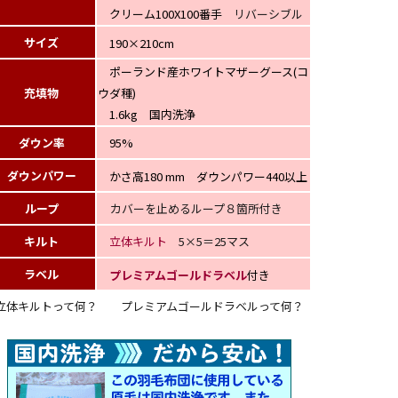
クリーム100X100番手
リバーシブル
サイズ
190×210cm
ポーランド産ホワイトマザーグース(コ
充填物
ウダ種)
1.6kg 国内洗浄
ダウン率
95%
ダウンパワー
かさ高180 mm ダウンパワー440以上
ループ
カバーを止めるループ８箇所付き
キルト
立体キルト
5×5＝25マス
ラベル
プレミアムゴールドラベル
付き
立体キルトって何？
プレミアムゴールドラベルって何？