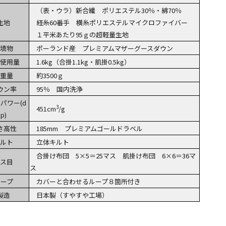
（表・ウラ）新合繊 ポリエステル30％・綿70％
生地
経糸60番手 横糸ポリエステルマイクロファイバー
１平米あたり95ｇの超軽量生地
填物
ポーランド産 プレミアムマザーグースダウン
使用量
1.6kg（合掛1.1kg・肌掛0.5kg）
重量
約3500ｇ
ウン率
95％ 国内洗浄
パワー(d
3
451cm
/g
p)
さ高性
185mm プレミアムゴールドラベル
ルト
立体キルト
合掛け布団 5×5＝25マス 肌掛け布団 6×6＝36マ
ス目
ス
ループ
カバーと合わせるループ８箇所付き
製造
日本製（すやすや工場）