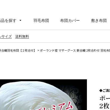
商品を探す
羽毛布団
布団カバー
敷き布団
ルサイズ
送料無料
新合繊羽毛布団【２枚合せ】
ポーランド産 マザーグース 新合繊 2枚合わせ 羽毛布団
◆ご満
ポ
2