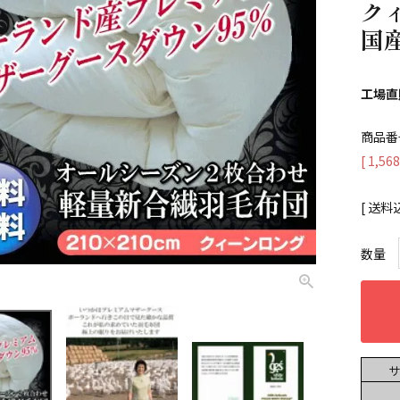
クィ
国
工場直
商品番
[
1,568
送料
サ