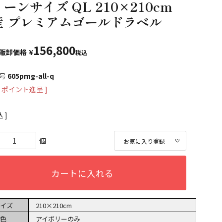
ーンサイズ QL 210×210cm
産 プレミアムゴールドラベル
156,800
販卸価格
¥
税込
号
605pmg-all-q
ポイント進呈 ]
込
お気に入り登録
カートに入れる
イズ
210×210cm
色
アイボリーのみ