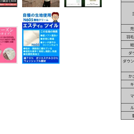
充
羽毛
総
ダ
ダウン
か
キ
マ