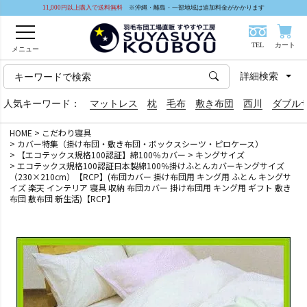
11,000円以上購入で送料無料
※沖縄・離島・一部地域は追加料金がかかります
TEL
カート
メニュー
詳細検索
人気キーワード：
マットレス
枕
毛布
敷き布団
西川
ダブル
HOME
こだわり寝具
カバー特集（掛け布団・敷き布団・ボックスシーツ・ピロケース）
【エコテックス規格100認証】綿100％カバー
キングサイズ
エコテックス規格100認証日本製綿100％掛けふとんカバーキングサイズ
（230×210cm）【RCP】(布団カバー 掛け布団用 キング用 ふとん キングサ
イズ 楽天 インテリア 寝具 収納 布団カバー 掛け布団用 キング用 ギフト 敷き
布団 敷布団 新生活)【RCP】