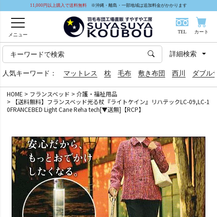
11,000円以上購入で送料無料
※沖縄・離島・一部地域は追加料金がかかります
TEL
カート
メニュー
詳細検索
人気キーワード：
マットレス
枕
毛布
敷き布団
西川
ダブル
HOME
フランスベッド
介護・福祉用品
【送料無料】フランスベッド光る杖『ライトケイン』リハテックLC-09,LC-1
0FRANCEBED Light Cane Reha tech[▼送無]【RCP】