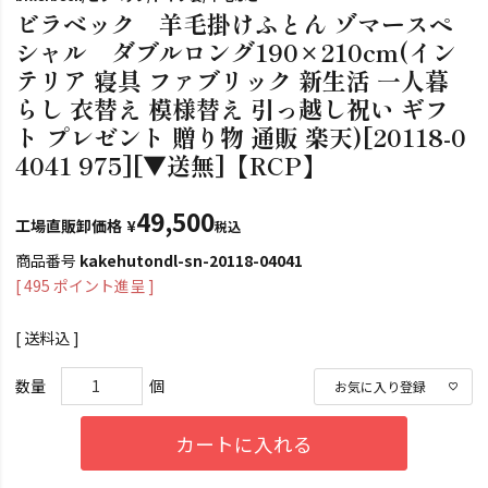
ビラベック 羊毛掛けふとん ゾマースペ
シャル ダブルロング190×210cm(イン
テリア 寝具 ファブリック 新生活 一人暮
らし 衣替え 模様替え 引っ越し祝い ギフ
ト プレゼント 贈り物 通販 楽天)[20118-0
4041 975][▼送無]【RCP】
49,500
工場直販卸価格
¥
税込
商品番号
kakehutondl-sn-20118-04041
[
495
ポイント進呈 ]
送料込
お気に入り登録
カートに入れる