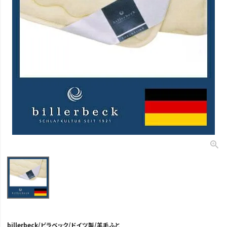
billerbeck/ビラベック/ドイツ製/羊毛ふと