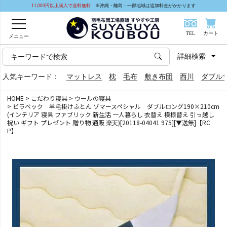
11,000円以上購入で送料無料
※沖縄・離島・一部地域は追加料金がかかります
TEL
カート
メニュー
詳細検索
人気キーワード：
マットレス
枕
毛布
敷き布団
西川
ダブル
HOME
こだわり寝具
ウールの寝具
ビラベック 羊毛掛けふとん ゾマースペシャル ダブルロング190×210cm
(インテリア 寝具 ファブリック 新生活 一人暮らし 衣替え 模様替え 引っ越し
祝い ギフト プレゼント 贈り物 通販 楽天)[20118-04041 975][▼送無]【RC
P】