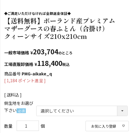
◆ご満足いただけなければ全額返金保証◆
【送料無料】ポーランド産プレミアム
マザーグースの春ふとん（合掛け）
クィーンサイズ210x210cm
203,704
一般市場価格
¥
のところ
118,400
工場直販卸価格
¥
税込
商品番号
PMG-aikake_q
[
1,184
ポイント進呈 ]
送料込
側生地をお選び
下さい
(必
須)
お気に入り登録