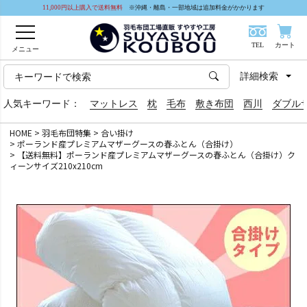
11,000円以上購入で送料無料
※沖縄・離島・一部地域は追加料金がかかります
TEL
カート
メニュー
詳細検索
人気キーワード：
マットレス
枕
毛布
敷き布団
西川
ダブル
HOME
羽毛布団特集
合い掛け
ポーランド産プレミアムマザーグースの春ふとん（合掛け）
【送料無料】ポーランド産プレミアムマザーグースの春ふとん（合掛け）ク
ィーンサイズ210x210cm