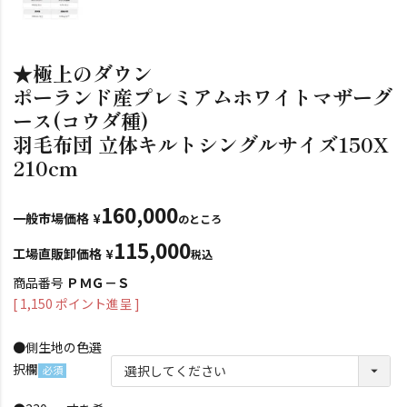
★極上のダウン
ポーランド産プレミアムホワイトマザーグ
ース(コウダ種)
羽毛布団 立体キルトシングルサイズ150X
210cm
160,000
一般市場価格
¥
のところ
115,000
工場直販卸価格
¥
税込
商品番号
ＰＭＧ－Ｓ
[
1,150
ポイント進呈 ]
●側生地の色選
択欄
(必