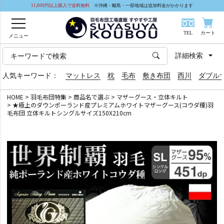
11,000円以上購入で送料無料
※沖縄・離島・一部地域は追加料金がかかります
TEL
カート
メニュー
詳細検索
人気キーワード：
マットレス
枕
毛布
敷き布団
西川
ダブル
HOME
羽毛布団特集
商品名で選ぶ
マザーグース・立体キルト
★極上のダウンポーランド産プレミアムホワイトマザーグース(コウダ種)羽
毛布団 立体キルトシングルサイズ150X210cm