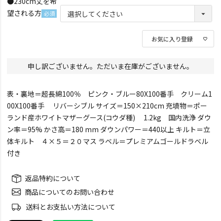
●230cm丈を希
須)
望される方
(必
須)
お気に入り登録
申し訳ございません。ただいま在庫がございません。
表・裏地＝超長綿100％ ピンク・ブルー80X100番手 クリーム1
00X100番手 リバーシブル サイズ＝150×210cm 充填物＝ポー
ランド産ホワイトマザーグース(コウダ種) 1.2kg 国内洗浄 ダウ
ン率＝95% かさ高＝180 mm ダウンパワー＝440以上 キルト＝立
体キルト ４×５＝２０マス ラベル＝プレミアムゴールドラベル
付き
返品特約について
商品についてのお問い合わせ
送料とお支払い方法について