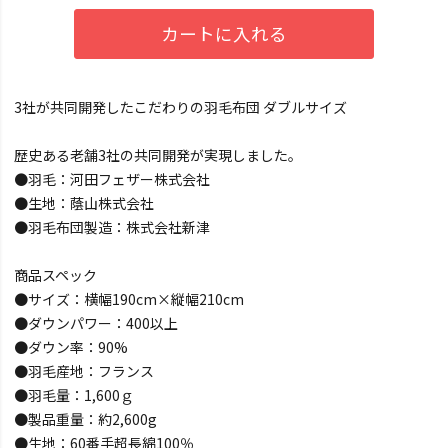
カートに入れる
3社が共同開発したこだわりの羽毛布団 ダブルサイズ
歴史ある老舗3社の共同開発が実現しました。
●羽毛：河田フェザー株式会社
●生地：蔭山株式会社
●羽毛布団製造：株式会社新津
商品スペック
●サイズ：横幅190cm×縦幅210cm
●ダウンパワー：400以上
●ダウン率：90%
●羽毛産地：フランス
●羽毛量：1,600ｇ
●製品重量：約2,600g
●生地：60番手超長綿100％