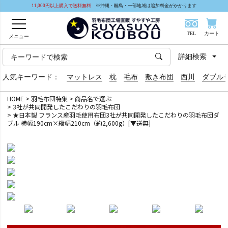
11,000円以上購入で送料無料
※沖縄・離島・一部地域は追加料金がかかります
TEL
カート
メニュー
詳細検索
人気キーワード：
マットレス
枕
毛布
敷き布団
西川
ダブル
HOME
羽毛布団特集
商品名で選ぶ
3社が共同開発したこだわりの羽毛布団
★日本製 フランス産羽毛使用布団3社が共同開発したこだわりの羽毛布団ダ
ブル 横幅190cm×縦幅210cm（約2,600g）[▼送無]