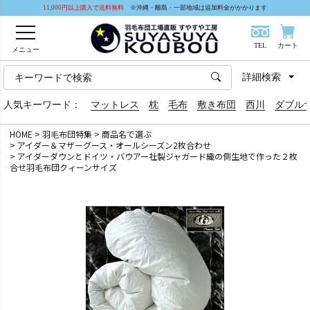
11,000円以上購入で送料無料
※沖縄・離島・一部地域は追加料金がかかります
TEL
カート
メニュー
詳細検索
人気キーワード：
マットレス
枕
毛布
敷き布団
西川
ダブル
HOME
羽毛布団特集
商品名で選ぶ
アイダー＆マザーグース・オールシーズン2枚合わせ
アイダーダウンとドイツ・バウアー社製ジャガード織の側生地で作った２枚
合せ羽毛布団クィーンサイズ