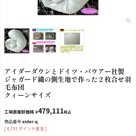
アイダーダウンとドイツ・バウアー社製
ジャガード織の側生地で作った２枚合せ羽
毛布団
クィーンサイズ
479,111
工場直販卸価格
¥
税込
商品番号
eider-q
[
4,791
ポイント進呈 ]