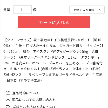
お気に入り登録
カートに入れる
【クィーンサイズ】表・裏地＝ドイツ製超長綿ジャガード（綿10
0％） 生地・打ち込み＝４０５本 ジャガード織り サイズ＝21
0×210cm 肌掛＝アイスランド産アイダーダウン0.5kg 合掛＝
ポーランド産マザーグース ハンドピック 1.1kg ダウン率＝9
5% かさ高＝180 mm ループ＝カバーを止めるループ８箇所付
き キルト＝立体キルト(合掛) 5X5=25マス 立体キルト（肌掛）
7X6=42マス ラベル＝プレミアムゴールドラベル付き 生産地
＝日本製（すやすや工房）
返品特約について
商品についてのお問い合わせ
送料とお支払い方法について