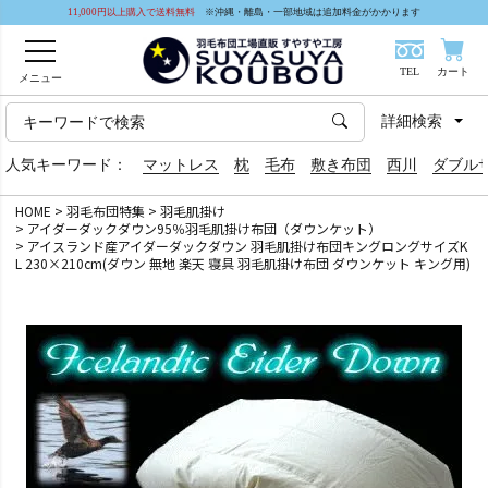
11,000円以上購入で送料無料
※沖縄・離島・一部地域は追加料金がかかります
TEL
カート
メニュー
詳細検索
人気キーワード：
マットレス
枕
毛布
敷き布団
西川
ダブル
HOME
羽毛布団特集
羽毛肌掛け
アイダーダックダウン95％羽毛肌掛け布団（ダウンケット）
アイスランド産アイダーダックダウン 羽毛肌掛け布団キングロングサイズK
L 230×210cm(ダウン 無地 楽天 寝具 羽毛肌掛け布団 ダウンケット キング用)