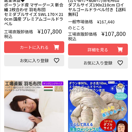
ポーランド産 マザーグース 新合
ダブルサイズ190x210cm ロイ
繊 2枚合わせ 羽毛布団
ヤルゴールドラベル付き【送料
セミダブルサイズ SWL 170×21
無料】
0cm 国産 プレミアムゴールドラ
一般市場価格
¥
167,440
ベル
のところ
¥
107,800
工場直販卸価格
¥
107,800
工場直販卸価格
税込
税込
カートに入れる
詳細を見る
お気に入り登録
お気に入り登録