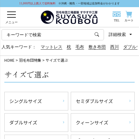
11,000円以上購入で送料無料
※沖縄・離島・一部地域は追加料金がかかります
TEL
カート
メニュー
詳細検索
人気キーワード：
マットレス
枕
毛布
敷き布団
西川
ダブル
HOME
羽毛布団特集
サイズで選ぶ
サイズで選ぶ
シングルサイズ
セミダブルサイズ
ダブルサイズ
クィーンサイズ