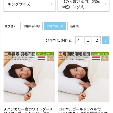
【のっぽさん用】230c
キングサイズ
m超ロング丈
並び替え
価格が安い順
価格が高い順
新着順
1
2
3
54
件中
41
-
54
件表示
★ハンガリー産ホワイトグース
ロイヤルゴールドラベル付
ロイヤルゴールドラベル付き
ツインキルト羽毛布団ダブルサ