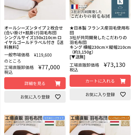
オールシーズンタイプ２枚合せ
★日本製 フランス産羽毛使用布
(合い掛け+肌掛け)羽毛布団
団
シングルサイズ150x210cm ロ
3社が共同開発したこだわりの
イヤルゴールドラベル付き【送
羽毛布団
料無料】
キング 横幅230cm×縦幅210cm
（約3,150g）
一般市場価格
¥
119,600
[▼送無]
のところ
¥
73,130
工場直販卸価格
¥
77,000
工場直販卸価格
税込
税込
カートに入れる
詳細を見る
お気に入り登録
お気に入り登録