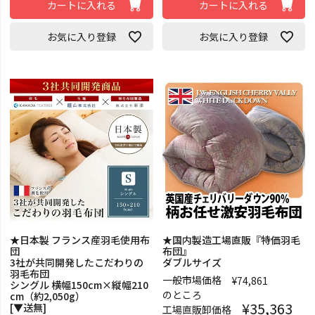
カートに入れる
カートに入れる
お気に入り登録
お気に入り登録
★日本製 フランス産羽毛使用布
★国内製造工場直販『特価羽毛
団
布団』
3社が共同開発したこだわりの
ダブルサイズ
羽毛布団
一般市場価格
¥
74,861
シングル 横幅150cm×縦幅210
のところ
cm（約2,050g）
¥
35,363
[▼送無]
工場直販卸価格