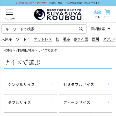
11,000円以上購入で送料無料
※沖縄・離島・一部地域は追加料金がかかります
TEL
カート
メニュー
詳細検索
人気キーワード：
マットレス
枕
毛布
敷き布団
西川
ダブル
HOME
羽毛布団特集
サイズで選ぶ
サイズで選ぶ
シングルサイズ
セミダブルサイズ
ダブルサイズ
クィーンサイズ