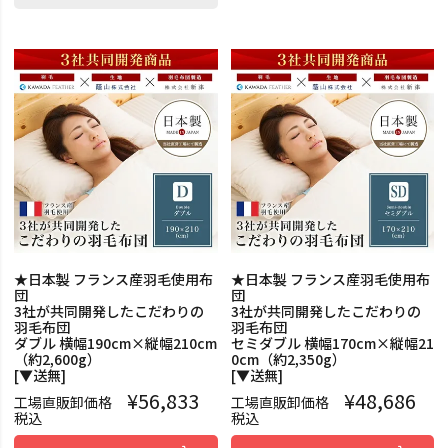
★日本製 フランス産羽毛使用布
★日本製 フランス産羽毛使用布
団
団
3社が共同開発したこだわりの
3社が共同開発したこだわりの
羽毛布団
羽毛布団
ダブル 横幅190cm×縦幅210cm
セミダブル 横幅170cm×縦幅21
（約2,600g）
0cm（約2,350g）
[▼送無]
[▼送無]
¥
56,833
¥
48,686
工場直販卸価格
工場直販卸価格
税込
税込