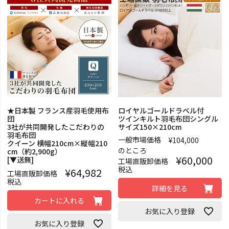
★日本製 フランス産羽毛使用布
ロイヤルゴールドラベル付
団
ツインキルト羽毛布団シングル
3社が共同開発したこだわりの
サイズ150×210cm
羽毛布団
一般市場価格
¥
104,000
クイーン 横幅210cm×縦幅210
のところ
cm（約2,900g）
¥
60,000
[▼送無]
工場直販卸価格
税込
¥
64,982
工場直販卸価格
税込
詳細を見る
カートに入れる
お気に入り登録
お気に入り登録