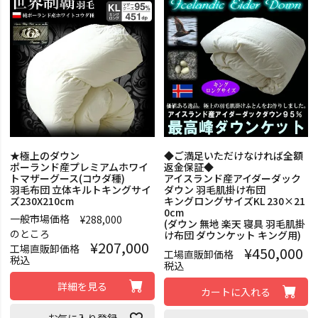
★極上のダウン
◆ご満足いただけなければ全額
ポーランド産プレミアムホワイ
返金保証◆
トマザーグース(コウダ種)
アイスランド産アイダーダック
羽毛布団 立体キルトキングサイ
ダウン 羽毛肌掛け布団
ズ230X210cm
キングロングサイズKL 230×21
0cm
一般市場価格
¥
288,000
(ダウン 無地 楽天 寝具 羽毛肌掛
のところ
け布団 ダウンケット キング用)
¥
207,000
工場直販卸価格
¥
450,000
工場直販卸価格
税込
税込
詳細を見る
カートに入れる
お気に入り登録