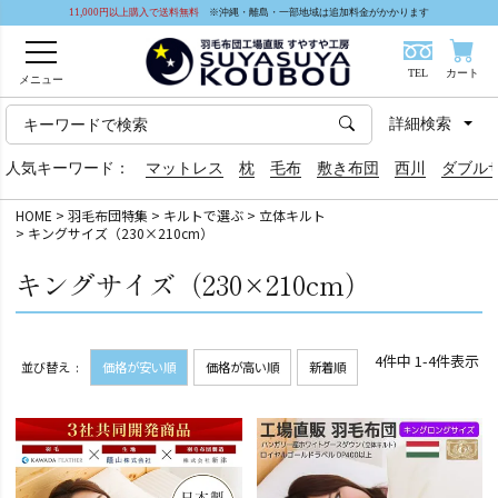
11,000円以上購入で送料無料
※沖縄・離島・一部地域は追加料金がかかります
TEL
カート
メニュー
詳細検索
人気キーワード：
マットレス
枕
毛布
敷き布団
西川
ダブル
HOME
羽毛布団特集
キルトで選ぶ
立体キルト
キングサイズ（230×210cm）
キングサイズ（230×210cm）
4
件中
1
-
4
件表示
並び替え
価格が安い順
価格が高い順
新着順