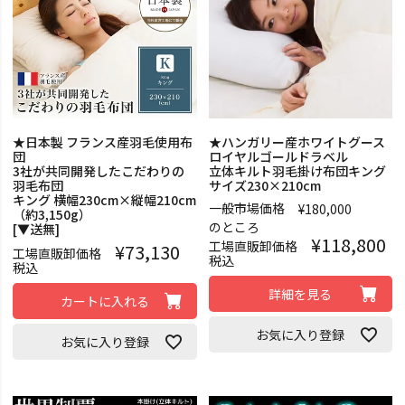
★日本製 フランス産羽毛使用布
★ハンガリー産ホワイトグース
団
ロイヤルゴールドラベル
3社が共同開発したこだわりの
立体キルト羽毛掛け布団キング
羽毛布団
サイズ230×210cm
キング 横幅230cm×縦幅210cm
一般市場価格
¥
180,000
（約3,150g）
のところ
[▼送無]
¥
118,800
工場直販卸価格
¥
73,130
工場直販卸価格
税込
税込
詳細を見る
カートに入れる
お気に入り登録
お気に入り登録