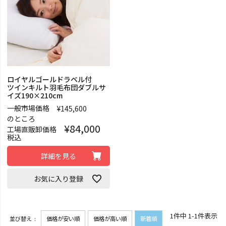
ロイヤルゴールドラベル付
ツインキルト羽毛布団ダブルサ
イズ190×210cm
一般市場価格
¥
145,600
のところ
¥
84,000
工場直販卸価格
税込
詳細を見る
お気に入り登録
1
件中
1
-
1
件表示
並び替え
価格が安い順
価格が高い順
新着順