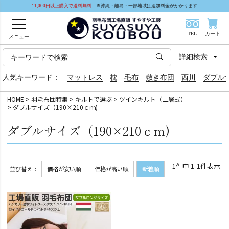
11,000円以上購入で送料無料
※沖縄・離島・一部地域は追加料金がかかります
TEL
カート
メニュー
詳細検索
人気キーワード：
マットレス
枕
毛布
敷き布団
西川
ダブル
HOME
羽毛布団特集
キルトで選ぶ
ツインキルト（二層式）
ダブルサイズ（190×210ｃｍ)
ダブルサイズ（190×210ｃｍ)
1
件中
1
-
1
件表示
並び替え
価格が安い順
価格が高い順
新着順