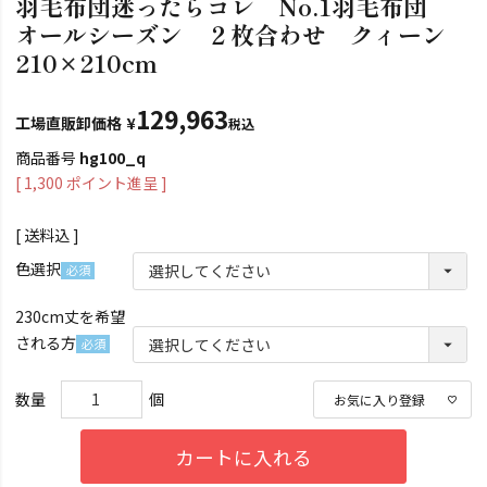
羽毛布団迷ったらコレ No.1羽毛布団
オールシーズン ２枚合わせ クィーン
210×210cm
129,963
工場直販卸価格
¥
税込
商品番号
hg100_q
[
1,300
ポイント進呈 ]
送料込
色選択
(必
230cm丈を希望
須)
される方
(必
須)
お気に入り登録
カートに入れる