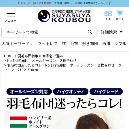
11,000円以上購入で送料無料
※沖縄・離島・一部地域は追加料金がかかります
TEL
カート
メニュー
詳細検索
人気キーワード：
マットレス
枕
毛布
敷き布団
西川
ダブル
HOME
羽毛布団特集
商品名で選ぶ
No.1羽毛布団 オールシーズン ２枚合わせ
羽毛布団迷ったらコレ No.1羽毛布団 オールシーズン ２枚合わせ ク
ィーン 210×210cm