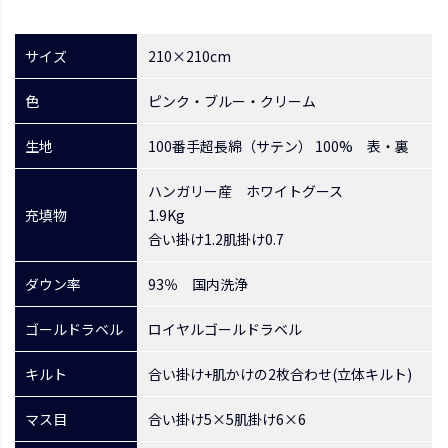
サイズ
210×210cm
色
ピンク・ブルー・クリーム
生地
100番手超長綿（サテン） 100% 表・裏
ハンガリー産 ホワイトグース
充填物
1.9Kg
合い掛け1.2肌掛け0.7
ダウン率
93％ 国内洗浄
ゴールドラベル
ロイヤルゴールドラベル
キルト
合い掛け+肌かけの2枚合わせ(立体キルト)
マス目
合い掛け5×5肌掛け6×6