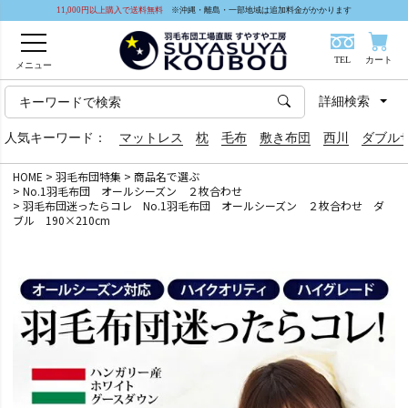
11,000円以上購入で送料無料
※沖縄・離島・一部地域は追加料金がかかります
TEL
カート
メニュー
詳細検索
人気キーワード：
マットレス
枕
毛布
敷き布団
西川
ダブル
HOME
羽毛布団特集
商品名で選ぶ
No.1羽毛布団 オールシーズン ２枚合わせ
羽毛布団迷ったらコレ No.1羽毛布団 オールシーズン ２枚合わせ ダ
ブル 190×210cm