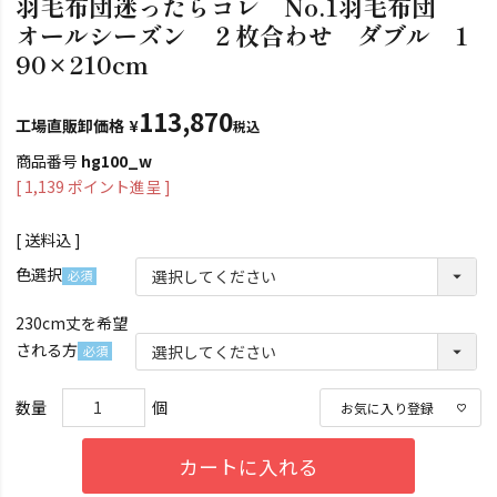
羽毛布団迷ったらコレ No.1羽毛布団
オールシーズン ２枚合わせ ダブル 1
90×210cm
113,870
工場直販卸価格
¥
税込
商品番号
hg100_w
[
1,139
ポイント進呈 ]
送料込
色選択
(必
230cm丈を希望
須)
される方
(必
須)
お気に入り登録
カートに入れる