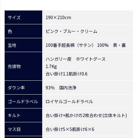
サイズ
190×210cm
色
ピンク・ブルー・クリーム
生地
100番手超長綿（サテン） 100% 表・裏
ハンガリー産 ホワイトグース
充填物
1.7Kg
合い掛け1.1肌掛け0.6
ダウン率
93％ 国内洗浄
ゴールドラベル
ロイヤルゴールドラベル
キルト
合い掛け+肌かけの2枚合わせ(立体キルト)
マス目
合い掛け5×5肌掛け6×6