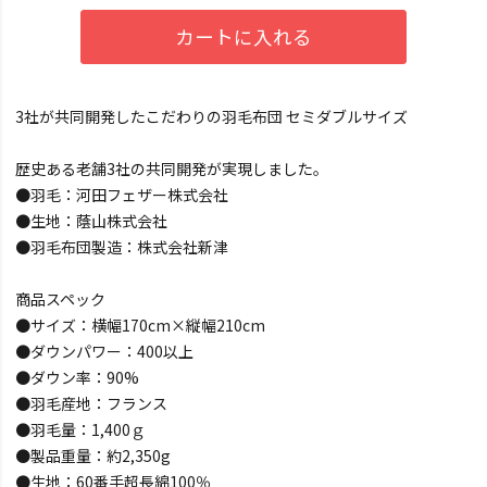
カートに入れる
3社が共同開発したこだわりの羽毛布団 セミダブルサイズ
歴史ある老舗3社の共同開発が実現しました。
●羽毛：河田フェザー株式会社
●生地：蔭山株式会社
●羽毛布団製造：株式会社新津
商品スペック
●サイズ：横幅170cm×縦幅210cm
●ダウンパワー：400以上
●ダウン率：90%
●羽毛産地：フランス
●羽毛量：1,400ｇ
●製品重量：約2,350g
●生地：60番手超長綿100％