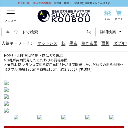
11,000円以上購入で送料無料
※沖縄・離島・一部地域は追加料金がかかります
TEL
カート
メニュー
詳細検索
人気キーワード：
マットレス
枕
毛布
敷き布団
西川
ダブル
HOME
羽毛布団特集
商品名で選ぶ
3社が共同開発したこだわりの羽毛布団
★日本製 フランス産羽毛使用布団3社が共同開発したこだわりの羽毛布団セ
ミダブル 横幅170cm×縦幅210cm（約2,350g）[▼送無]