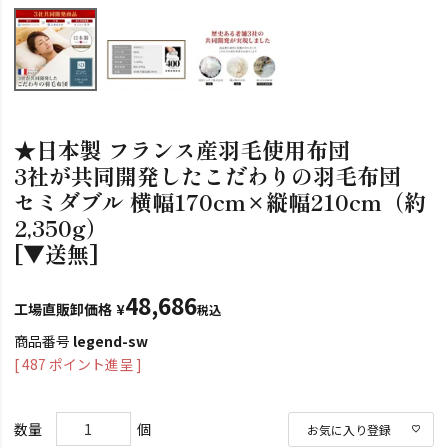
★日本製 フランス産羽毛使用布団
3社が共同開発したこだわりの羽毛布団
セミダブル 横幅170cm×縦幅210cm（約
2,350g）
[▼送無]
48,686
工場直販卸価格
¥
税込
商品番号
legend-sw
[
487
ポイント進呈 ]
お気に入り登録