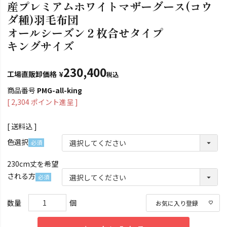
産プレミアムホワイトマザーグース(コウ
ダ種)羽毛布団
オールシーズン２枚合せタイプ
キングサイズ
230,400
工場直販卸価格
¥
税込
商品番号
PMG-all-king
[
2,304
ポイント進呈 ]
送料込
色選択
(必
230cm丈を希望
須)
される方
(必
須)
お気に入り登録