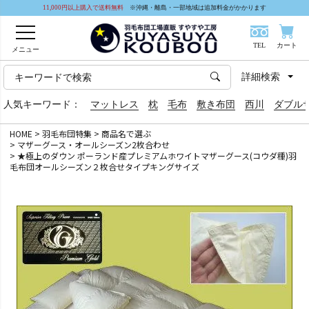
11,000円以上購入で送料無料
※沖縄・離島・一部地域は追加料金がかかります
TEL
カート
メニュー
詳細検索
人気キーワード：
マットレス
枕
毛布
敷き布団
西川
ダブル
HOME
羽毛布団特集
商品名で選ぶ
マザーグース・オールシーズン2枚合わせ
★極上のダウン ポーランド産プレミアムホワイトマザーグース(コウダ種)羽
毛布団オールシーズン２枚合せタイプキングサイズ