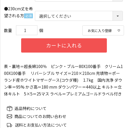
(必
●230cm丈を希
須)
望される方
(必
須)
お気に入り登録
カートに入れる
表・裏地＝超長綿100％ ピンク・ブルー80X100番手 クリーム1
00X100番手 リバーシブル サイズ＝210×210cm 充填物＝ポー
ランド産ホワイトマザーグース(コウダ種) 1.7kg 国内洗浄 ダウ
ン率＝95% かさ高＝180 mm ダウンパワー＝440以上 キルト＝立
体キルト 5×5＝25マス ラベル＝プレミアムゴールドラベル付き
返品特約について
商品についてのお問い合わせ
送料とお支払い方法について