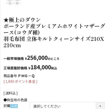
★極上のダウン
ポーランド産プレミアムホワイトマザーグ
ース(コウダ種)
羽毛布団 立体キルトクィーンサイズ210X
210cm
256,000
一般市場価格
¥
のところ
184,000
工場直販卸価格
¥
税込
商品番号
ＰＭＧ－Ｑ
[
1,840
ポイント進呈 ]
送料込
●側生地の色選
択欄