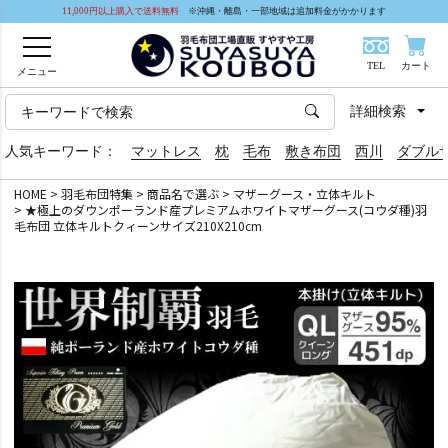
11,000円以上購入で送料無料
※沖縄・離島・一部地域は追加料金がかかります
TEL
カート
メニュー
詳細検索
人気キーワード：
マットレス
枕
毛布
敷き布団
西川
ダブル
HOME
羽毛布団特集
商品名で選ぶ
マザーグース・立体キルト
★極上のダウンポーランド産プレミアムホワイトマザーグース(コウダ種)羽
毛布団 立体キルトクィーンサイズ210X210cm