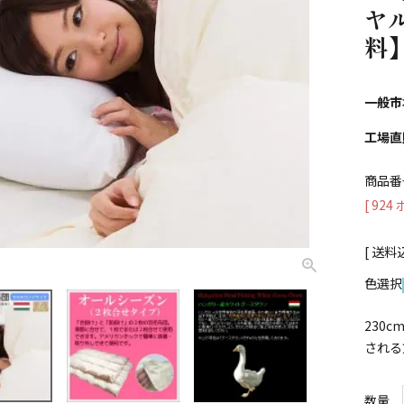
ヤ
料
一般市
工場直
商品番
[
924
送料
色選択
230
される