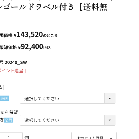
ルゴールドラベル付き【送料無
】
143,520
場価格
¥
のところ
92,400
販卸価格
¥
税込
号
20240_SW
ポイント進呈 ]
込
(必
須)
cm丈を希望
方
(必
須)
お気に入り登録