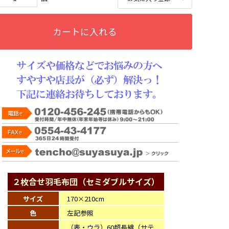
カートに入れる
２枚合せ羽毛布団（セミダブルサイズ）
サイズ
170×210cm
色
左記参照
（表・ウラ）60超長綿（サテ