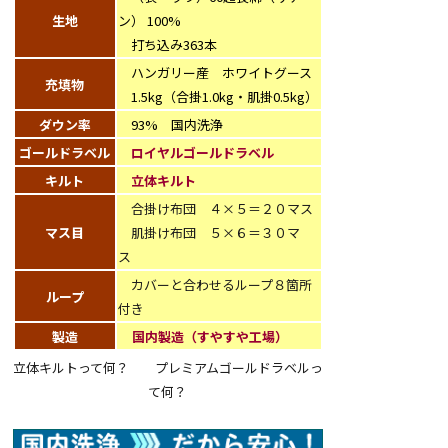
生地
ン） 100%
打ち込み363本
ハンガリー産 ホワイトグース
充填物
1.5kg（合掛1.0kg・肌掛0.5kg）
ダウン率
93% 国内洗浄
ゴールドラベル
ロイヤルゴールドラベル
キルト
立体キルト
合掛け布団 ４×５＝２０マス
マス目
肌掛け布団 ５×６＝３０マ
ス
カバーと合わせるループ８箇所
ループ
付き
製造
国内製造（すやすや工場）
立体キルトって何？
プレミアムゴールドラベルっ
て何？