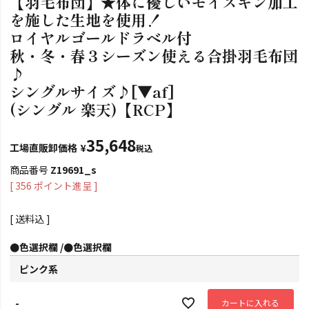
【羽毛布団】★体に優しいモイスキン加工
を施した生地を使用！
ロイヤルゴールドラベル付
秋・冬・春３シーズン使える合掛羽毛布団
♪
シングルサイズ♪[▼af]
(シングル 楽天)【RCP】
35,648
工場直販卸価格
¥
税込
商品番号
Z19691_s
[
356
ポイント進呈 ]
送料込
●色選択欄
●色選択欄
ピンク系
-
カートに入れる