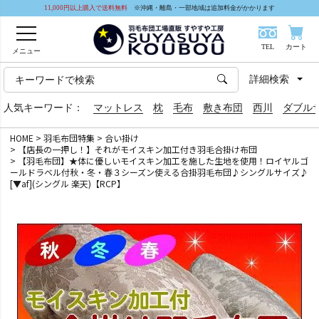
11,000円以上購入で送料無料
※沖縄・離島・一部地域は追加料金がかかります
TEL
カート
メニュー
詳細検索
人気キーワード：
マットレス
枕
毛布
敷き布団
西川
ダブル
HOME
羽毛布団特集
合い掛け
【店長の一押し！】それがモイスキン加工付き羽毛合掛け布団
【羽毛布団】★体に優しいモイスキン加工を施した生地を使用！ロイヤルゴ
ールドラベル付秋・冬・春３シーズン使える合掛羽毛布団♪シングルサイズ♪
[▼af](シングル 楽天)【RCP】