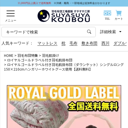
11,000円以上購入で送料無料
※沖縄・離島・一部地域は追加料金がかかります
TEL
カート
メニュー
詳細検索
人気キーワード：
マットレス
枕
毛布
敷き布団
西川
ダブル
HOME
羽毛布団特集
羽毛肌掛け
ロイヤルゴールドラベル付き羽毛肌掛布団
ロイヤルゴールドラベル付き羽毛肌掛布団（ダウンケット）シングルロング
150×210cmハンガリーホワイトグース使用【送料無料】