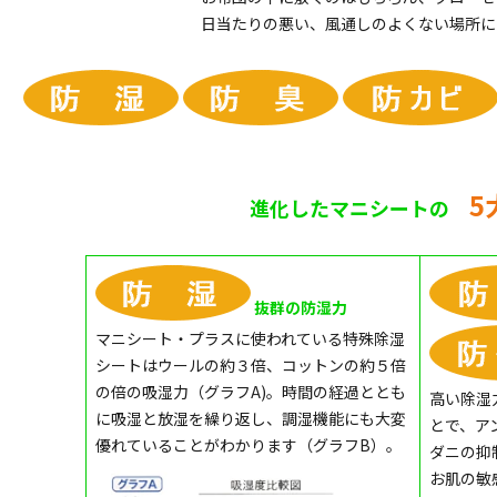
日当たりの悪い、風通しのよくない場所に
5
進化した
マニシート
の
抜群の防湿力
マニシート・プラスに使われている特殊除湿
シートはウールの約３倍、コットンの約５倍
の倍の吸湿力（グラフA)。時間の経過ととも
高い除湿
に吸湿と放湿を繰り返し、調湿機能にも大変
とで、ア
優れていることがわかります（グラフB）。
ダニの抑
お肌の敏