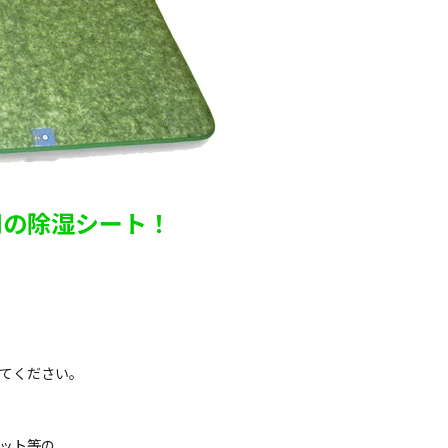
用の除湿シート！
てください。
ット等の