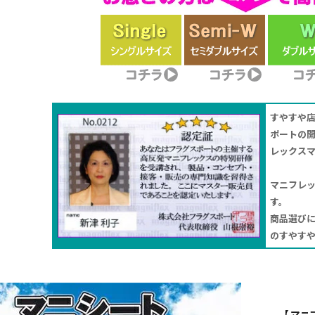
すやすや
ポートの
レックス
マニフレ
す。
商品選び
のすやす
【 マニ