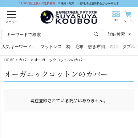
11,000円以上購入で送料無料
※沖縄・離島・一部地域は追加料金がかかります
TEL
カート
メニュー
詳細検索
人気キーワード：
マットレス
枕
毛布
敷き布団
西川
ダブル
HOME
カバー
オーガニックコットンのカバー
オーガニックコットンのカバー
現在登録されている商品はありません。