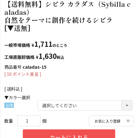
【送料無料】シビラ カラダス（Sybilla c
aladas）
自然をテーマに創作を続けるシビラ
[▼送無]
1,711
一般市場価格
¥
のところ
1,630
工場直販卸価格
¥
税込
商品番号
caladas-15
[
16
ポイント進呈 ]
送料込
▼カラー選択
(必
須)
お気に入り登録
カートに入れる