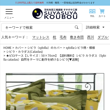
11,000円以上購入で送料無料
※沖縄・離島・一部地域は追加料金がかかります
TEL
カート
メニュー
詳細検索
人気キーワード：
マットレス
枕
毛布
敷き布団
西川
ダブル
HOME
カバー
シビラ（sybilla）のカバー
sybillaシビラ柄・模様
シビラ・カラダス(Caladas)
★ピロケース【Ｌサイズ：50×70cm】【送料無料】シビラ カラダス（Sybi
lla caladas）自然をテーマに創作を続けるシビラ[▼送無]