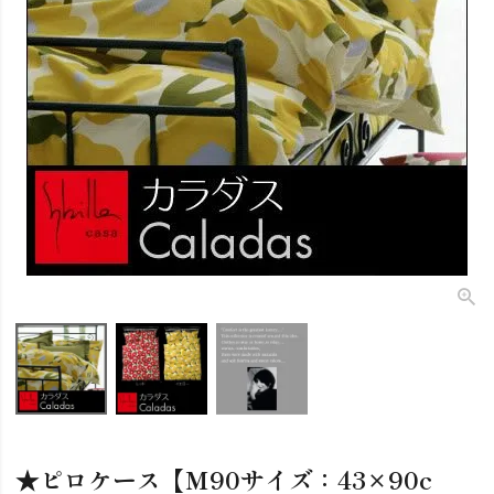
★ピロケース【Ｍ90サイズ：43×90c