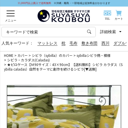
11,000円以上購入で送料無料
※沖縄・離島・一部地域は追加料金がかかります
TEL
カート
メニュー
詳細検索
人気キーワード：
マットレス
枕
毛布
敷き布団
西川
ダブル
HOME
カバー
シビラ（sybilla）のカバー
sybillaシビラ柄・模様
シビラ・カラダス(Caladas)
★ピロケース【Ｍ90サイズ：43×90cm】【送料無料】シビラ カラダス（S
ybilla caladas）自然をテーマに創作を続けるシビラ[▼送無]