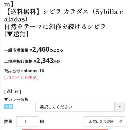
m】
【送料無料】シビラ カラダス（Sybilla c
aladas）
自然をテーマに創作を続けるシビラ
[▼送無]
2,460
一般市場価格
¥
のところ
2,343
工場直販卸価格
¥
税込
商品番号
caladas-16
[
23
ポイント進呈 ]
送料込
▼カラー選択
(必
須)
お気に入り登録