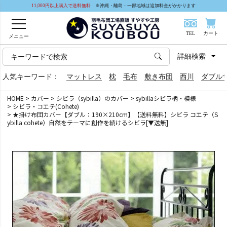
11,000円以上購入で送料無料
※沖縄・離島・一部地域は追加料金がかかります
TEL
カート
メニュー
詳細検索
人気キーワード：
マットレス
枕
毛布
敷き布団
西川
ダブル
HOME
カバー
シビラ（sybilla）のカバー
sybillaシビラ柄・模様
シビラ・コエテ(Cohete)
★掛け布団カバー【ダブル：190×210cm】【送料無料】シビラ コエテ（S
ybilla cohete）自然をテーマに創作を続けるシビラ[▼送無]