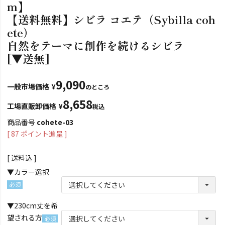
m】
【送料無料】シビラ コエテ（Sybilla coh
ete）
自然をテーマに創作を続けるシビラ
[▼送無]
9,090
一般市場価格
¥
のところ
8,658
工場直販卸価格
¥
税込
商品番号
cohete-03
[
87
ポイント進呈 ]
送料込
▼カラー選択
(必
▼230cm丈を希
須)
望される方