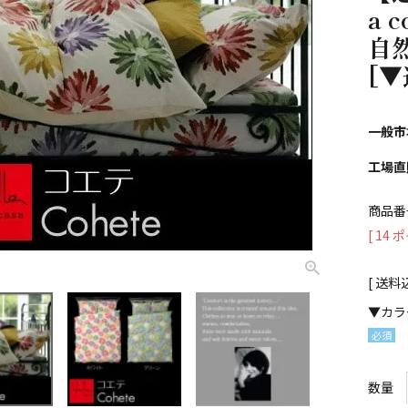
a c
自
[▼
一般市
工場直
商品番
[
14
ポ
送料
▼カラ
(必
須)