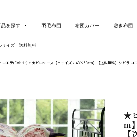
商品を探す
羽毛布団
布団カバー
敷き布団
ルサイズ
送料無料
コエテ(Cohete)
★ピロケース【Ｍサイズ：43×63cm】【送料無料】シビラ コエテ（
★
m
【送