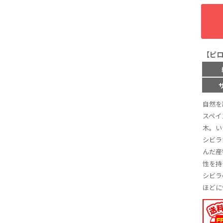
【ピ
自然を
スペイ
木。い
シビラ
んだ産
性を持
シビラ
ほどに