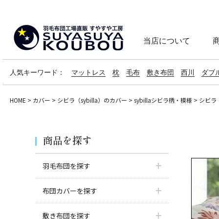
当店について
人気キーワード：
マットレス
枕
毛布
敷き布団
西川
ダブ
HOME
カバー
シビラ（sybilla）のカバー
sybillaシビラ柄・模様
シビラ・
商品を探す
羽毛布団を探す
布団カバーを探す
敷き布団を探す