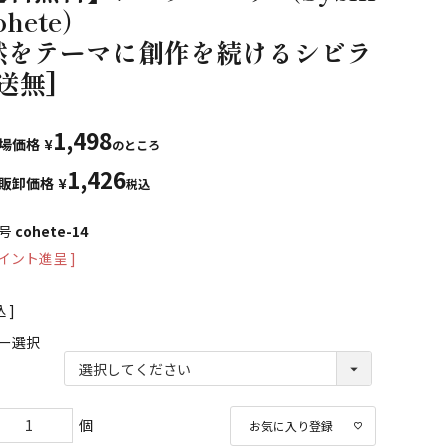
ohete）
然をテーマに創作を続けるシビラ
送無]
1,498
場価格
¥
のところ
1,426
販卸価格
¥
税込
号
cohete-14
イント進呈 ]
込
ー選択
お気に入り登録