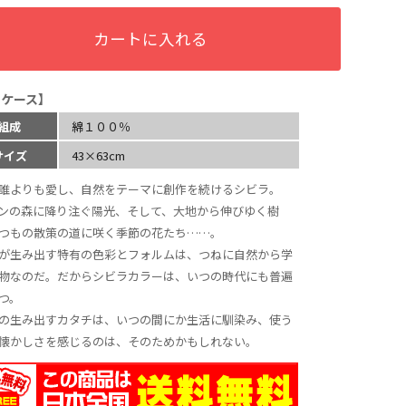
カートに入れる
ロケース】
組成
綿１００％
サイズ
43×63cm
誰よりも愛し、自然をテーマに創作を続けるシビラ。
ンの森に降り注ぐ陽光、そして、大地から伸びゆく樹
つもの散策の道に咲く季節の花たち……。
が生み出す特有の色彩とフォルムは、つねに自然から学
物なのだ。だからシビラカラーは、いつの時代にも普遍
つ。
の生み出すカタチは、いつの間にか生活に馴染み、使う
懐かしさを感じるのは、そのためかもしれない。