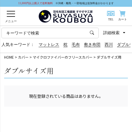
11,000円以上購入で送料無料
※沖縄・離島・一部地域は追加料金がかかります
TEL
カート
メニュー
詳細検索
人気キーワード：
マットレス
枕
毛布
敷き布団
西川
ダブル
HOME
カバー
マイクロファイバーのフリースカバー
ダブルサイズ用
ダブルサイズ用
現在登録されている商品はありません。