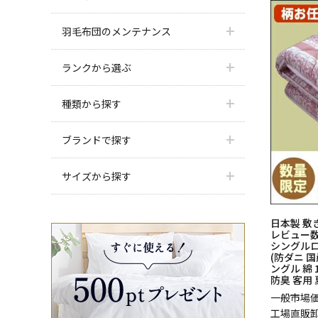
羽毛布団のメンテナンス
ランクから選ぶ
種類から探す
ブランドで探す
サイズから探す
日本製 敷
レビュー数
シングルロ
(防ダニ 
ングル 綿 
防臭 客用 
一般市場
工場直販