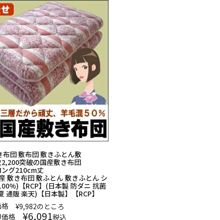
き布団 敷布団 敷きふとん敷
2,200突破の国産敷き布団
ング210cm丈
国産 敷き布団 敷ふとん 敷きふとん シ
100%)【RCP】(日本製 防ダニ 抗菌
夏 通販 楽天)【日本製】【RCP】
価格
¥
9,982
のところ
¥
6,091
卸価格
税込