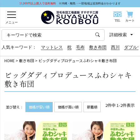
11,000円以上購入で送料無料
※沖縄・離島・一部地域は追加料金がかかります
TEL
カート
メニュー
詳細検索
人気キーワード：
マットレス
枕
毛布
敷き布団
西川
ダブル
HOME
敷き布団
ビッグダディプロデュースふわシャキ敷き布団
ビッグダディプロデュースふわシャキ
敷き布団
2
件中
1
-
2
件表示
並び替え
価格が安い順
価格が高い順
新着順