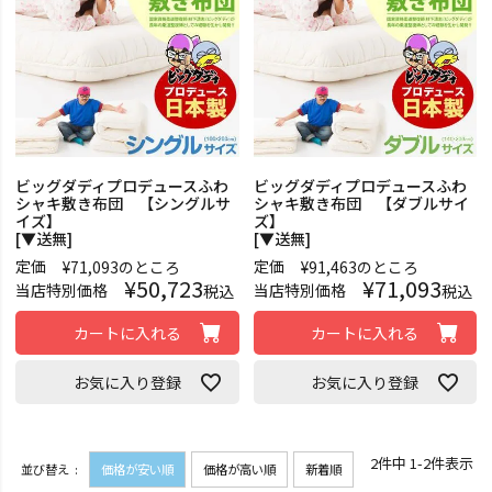
ビッグダディプロデュースふわ
ビッグダディプロデュースふわ
シャキ敷き布団 【シングルサ
シャキ敷き布団 【ダブルサイ
イズ】
ズ】
[▼送無]
[▼送無]
定価
定価
¥
71,093
のところ
¥
91,463
のところ
¥
50,723
¥
71,093
当店特別価格
当店特別価格
税込
税込
カートに入れる
カートに入れる
お気に入り登録
お気に入り登録
2
件中
1
-
2
件表示
並び替え
価格が安い順
価格が高い順
新着順