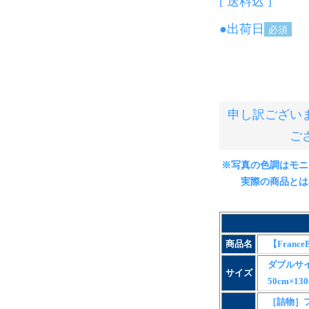
送料込
●出荷日
(必
須)
申し訳ござい
ご
※写真の色調はモニ
実際の商品とは異
商品名
【Fran
ダブルサ
サイズ
50cm×130
［詰物］フ