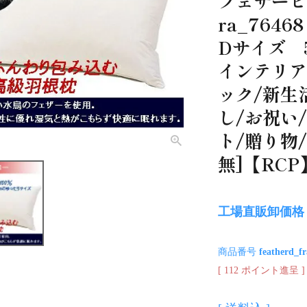
フェザーピロ
ra_76468
Dサイズ 5
インテリア
ック/新生
し/お祝い
ト/贈り物/
無]【RCP
工場直販卸価格
商品番号
featherd_f
[
112
ポイント進呈 ]