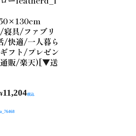
ーfeatherd_f
0×130cm
/寝具/ファブリ
活/快適/一人暮ら
/ギフト/プレゼン
通販/楽天)[▼送
】
11,204
¥
税込
ra_76468