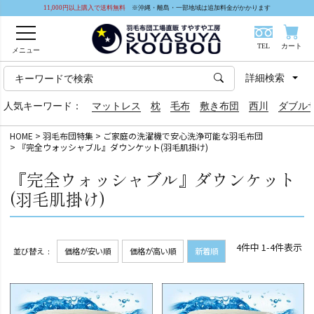
11,000円以上購入で送料無料
※沖縄・離島・一部地域は追加料金がかかります
TEL
カート
メニュー
詳細検索
人気キーワード：
マットレス
枕
毛布
敷き布団
西川
ダブル
HOME
羽毛布団特集
ご家庭の洗濯機で安心洗浄可能な羽毛布団
『完全ウォッシャブル』ダウンケット(羽毛肌掛け)
『完全ウォッシャブル』ダウンケット
(羽毛肌掛け)
4
件中
1
-
4
件表示
並び替え
価格が安い順
価格が高い順
新着順