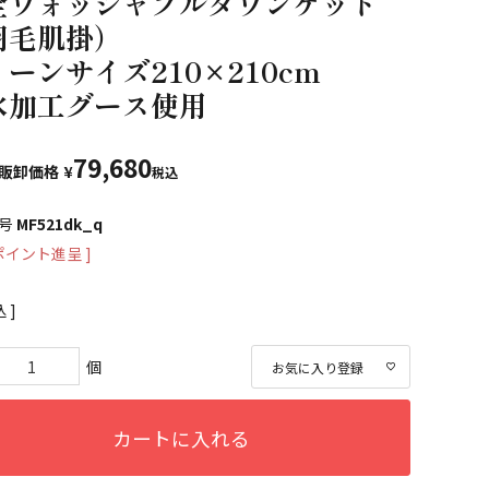
全ウォッシャブルダウンケット
羽毛肌掛）
ーンサイズ210×210cm
水加工グース使用
79,680
販卸価格
¥
税込
号
MF521dk_q
ポイント進呈 ]
込
お気に入り登録
カートに入れる