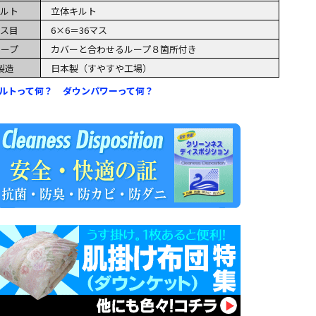
ルト
立体キルト
ス目
6×6＝36マス
ループ
カバーと合わせるループ８箇所付き
製造
日本製（すやすや工場）
ルトって何？
ダウンパワーって何？