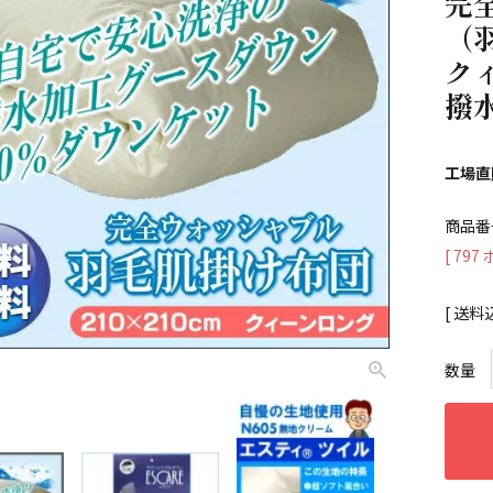
完
（
クィ
撥
工場直
商品番
[
797
送料