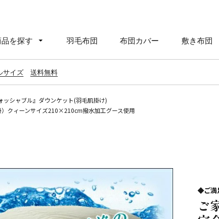
商品を探す
羽毛布団
布団カバー
敷き布団
ルサイズ
送料無料
ォッシャブル』ダウンケット(羽毛肌掛け)
クィーンサイズ210×210cm撥水加工グース使用
◆ご満
ご