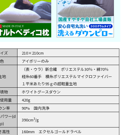
イズ
210×210cm
色
アイボリーのみ
（表・ウラ）新合繊 ポリエステル30％・綿70％
生地
経糸60番手 横糸ポリエステルマイクロファイバー
１平米あたり95ｇの超軽量生地
填物
ホワイトグースダウン
使用量
420g
ウン率
90% 国内洗浄
パワー(d
3
390cm
/g
p)
さ高性
160mm エクセルゴールドラベル