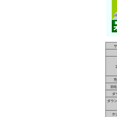
サ
充
羽毛
ダ
ダウン
か