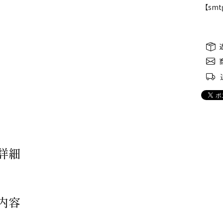
【smt
詳細
内容