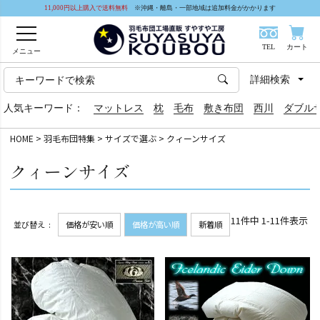
11,000円以上購入で送料無料
※沖縄・離島・一部地域は追加料金がかかります
TEL
カート
メニュー
詳細検索
人気キーワード：
マットレス
枕
毛布
敷き布団
西川
ダブル
HOME
羽毛布団特集
サイズで選ぶ
クィーンサイズ
クィーンサイズ
11
件中
1
-
11
件表示
並び替え
価格が安い順
価格が高い順
新着順