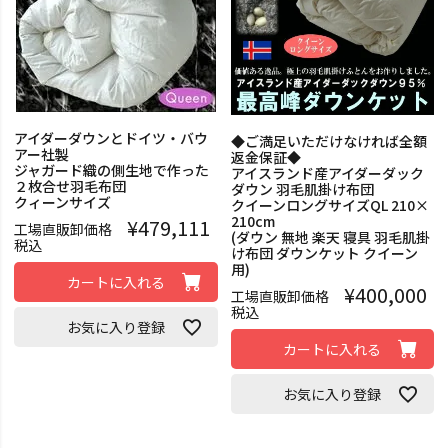
アイダーダウンとドイツ・バウ
◆ご満足いただけなければ全額
アー社製
返金保証◆
ジャガード織の側生地で作った
アイスランド産アイダーダック
２枚合せ羽毛布団
ダウン 羽毛肌掛け布団
クィーンサイズ
クイーンロングサイズQL 210×
210cm
¥
479,111
工場直販卸価格
(ダウン 無地 楽天 寝具 羽毛肌掛
税込
け布団 ダウンケット クイーン
用)
カートに入れる
¥
400,000
工場直販卸価格
税込
お気に入り登録
カートに入れる
お気に入り登録