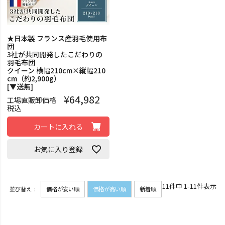
★日本製 フランス産羽毛使用布
団
3社が共同開発したこだわりの
羽毛布団
クイーン 横幅210cm×縦幅210
cm（約2,900g）
[▼送無]
¥
64,982
工場直販卸価格
税込
カートに入れる
お気に入り登録
11
件中
1
-
11
件表示
並び替え
価格が安い順
価格が高い順
新着順