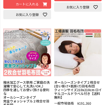
カートに入れる
お気に入り登録
お気に入り登録
撥水加工グース使用 ご家庭の洗
オールシーズンタイプ２枚合せ
濯機で安心して丸洗いOK♪
(合い掛け+肌掛け)羽毛布団
四季を通してお使い頂ける便利
クィーンサイズ210x210cm ロイ
な
ヤルゴールドラベル付き【送料
オールシーズンタイプ
無料】
完全ウォッシャブル２枚合せ羽
一般市場価格
¥
191,360
毛布団