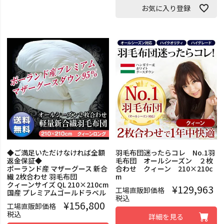
お気に入り登録
◆ご満足いただけなければ全額
羽毛布団迷ったらコレ No.1羽
返金保証◆
毛布団 オールシーズン ２枚
ポーランド産 マザーグース 新合
合わせ クィーン 210×210c
繊 2枚合わせ 羽毛布団
m
クィーンサイズ QL 210×210cm
¥
129,963
工場直販卸価格
国産 プレミアムゴールドラベル
税込
¥
156,800
工場直販卸価格
税込
詳細を見る