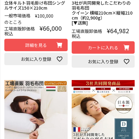
立体キルト羽毛掛け布団シング
3社が共同開発したこだわりの
ルサイズ150×210cm
羽毛布団
クイーン 横幅210cm×縦幅210
一般市場価格
¥
100,000
cm（約2,900g）
のところ
[▼送無]
¥
66,000
工場直販卸価格
¥
64,982
工場直販卸価格
税込
税込
詳細を見る
カートに入れる
お気に入り登録
お気に入り登録