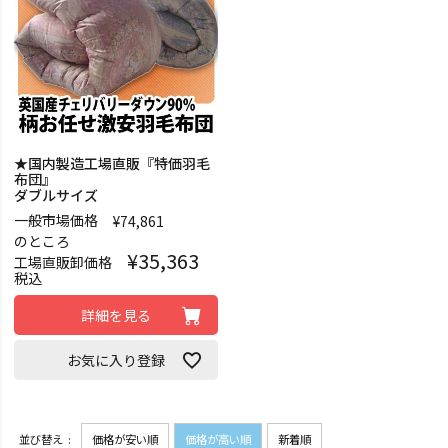
★国内製造工場直販『特価羽毛
布団』
ダブルサイズ
一般市場価格
¥
74,861
のところ
¥
35,363
工場直販卸価格
税込
詳細を見る
お気に入り登録
並び替え
価格が安い順
価格が高い順
新着順