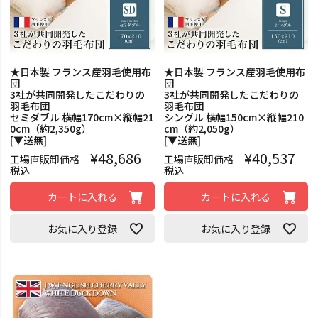
★日本製 フランス産羽毛使用布
★日本製 フランス産羽毛使用布
団
団
3社が共同開発したこだわりの
3社が共同開発したこだわりの
羽毛布団
羽毛布団
セミダブル 横幅170cm×縦幅21
シングル 横幅150cm×縦幅210
0cm（約2,350g）
cm（約2,050g）
[▼送無]
[▼送無]
¥
48,686
¥
40,537
工場直販卸価格
工場直販卸価格
税込
税込
カートに入れる
カートに入れる
お気に入り登録
お気に入り登録