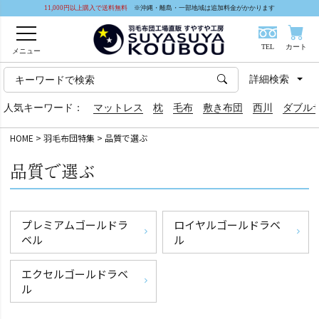
11,000円以上購入で送料無料
※沖縄・離島・一部地域は追加料金がかかります
TEL
カート
メニュー
詳細検索
人気キーワード：
マットレス
枕
毛布
敷き布団
西川
ダブル
HOME
羽毛布団特集
品質で選ぶ
品質で選ぶ
プレミアムゴールドラ
ロイヤルゴールドラベ
ベル
ル
エクセルゴールドラベ
ル