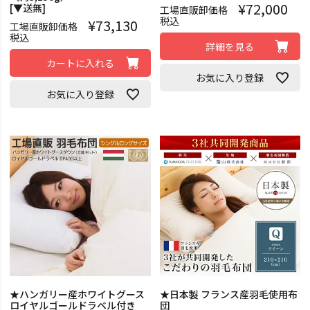
¥
72,000
[▼送無]
工場直販卸価格
税込
¥
73,130
工場直販卸価格
税込
詳細を見る
カートに入れる
お気に入り登録
お気に入り登録
★ハンガリー産ホワイトグース
★日本製 フランス産羽毛使用布
ロイヤルゴールドラベル付き
団