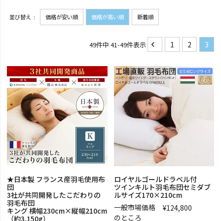
並び替え
価格が安い順
価格が高い順
新着順
1
2
3
49
件中
41
-
49
件表示
★日本製 フランス産羽毛使用布
ロイヤルゴールドラベル付
団
ツインキルト羽毛布団セミダブ
3社が共同開発したこだわりの
ルサイズ170×210cm
羽毛布団
一般市場価格
¥
124,800
キング 横幅230cm×縦幅210cm
のところ
（約3,150g）