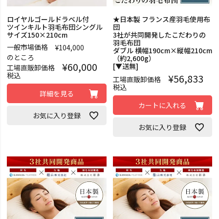
ロイヤルゴールドラベル付
★日本製 フランス産羽毛使用布
ツインキルト羽毛布団シングル
団
サイズ150×210cm
3社が共同開発したこだわりの
羽毛布団
一般市場価格
¥
104,000
ダブル 横幅190cm×縦幅210cm
のところ
（約2,600g）
¥
60,000
[▼送無]
工場直販卸価格
税込
¥
56,833
工場直販卸価格
税込
詳細を見る
カートに入れる
お気に入り登録
お気に入り登録