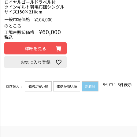
ロイヤルゴールドラベル付
ツインキルト羽毛布団シングル
サイズ150×210cm
一般市場価格
¥
104,000
のところ
¥
60,000
工場直販卸価格
税込
詳細を見る
お気に入り登録
5
件中
1
-
5
件表示
並び替え
価格が安い順
価格が高い順
新着順