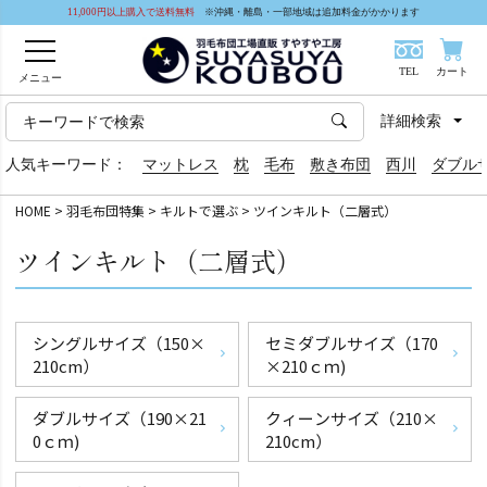
11,000円以上購入で送料無料
※沖縄・離島・一部地域は追加料金がかかります
TEL
カート
メニュー
詳細検索
人気キーワード：
マットレス
枕
毛布
敷き布団
西川
ダブル
HOME
羽毛布団特集
キルトで選ぶ
ツインキルト（二層式）
ツインキルト（二層式）
シングルサイズ（150×
セミダブルサイズ（170
210cm）
×210ｃｍ)
ダブルサイズ（190×21
クィーンサイズ（210×
0ｃｍ)
210cm）