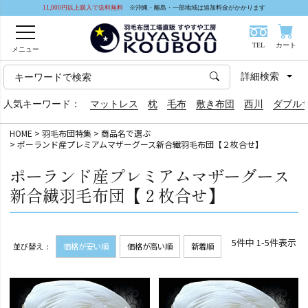
11,000円以上購入で送料無料
※沖縄・離島・一部地域は追加料金がかかります
TEL
カート
メニュー
詳細検索
人気キーワード：
マットレス
枕
毛布
敷き布団
西川
ダブル
HOME
羽毛布団特集
商品名で選ぶ
ポーランド産プレミアムマザーグース新合繊羽毛布団【２枚合せ】
ポーランド産プレミアムマザーグース
新合繊羽毛布団【２枚合せ】
5
件中
1
-
5
件表示
並び替え
価格が安い順
価格が高い順
新着順