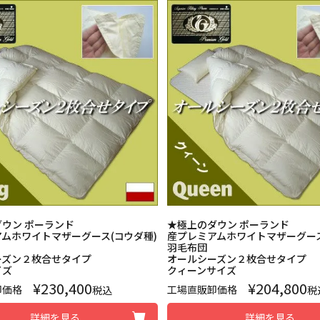
ウン ポーランド
★極上のダウン ポーランド
ムホワイトマザーグース(コウダ種)
産プレミアムホワイトマザーグース
羽毛布団
ーズン２枚合せタイプ
オールシーズン２枚合せタイプ
イズ
クィーンサイズ
¥
230,400
¥
204,800
卸価格
工場直販卸価格
税込
税
詳細を見る
詳細を見る