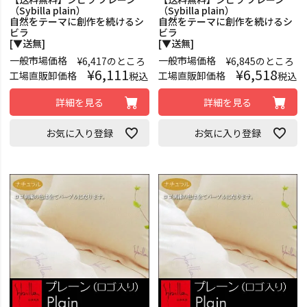
（Sybilla plain）
（Sybilla plain）
自然をテーマに創作を続けるシ
自然をテーマに創作を続けるシ
ビラ
ビラ
[▼送無]
[▼送無]
一般市場価格
一般市場価格
¥
6,417
のところ
¥
6,845
のところ
¥
6,111
¥
6,518
工場直販卸価格
工場直販卸価格
税込
税込
詳細を見る
詳細を見る
お気に入り登録
お気に入り登録