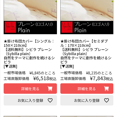
★掛け布団カバー【シングル：
★掛け布団カバー【セミダブ
150×210cm】
ル：170×210cm】
【送料無料】シビラ プレーン
【送料無料】シビラ プレーン
（Sybilla plain）
（Sybilla plain）
自然をテーマに創作を続けるシ
自然をテーマに創作を続けるシ
ビラ
ビラ
[▼送無]
[▼送無]
一般市場価格
一般市場価格
¥
6,845
のところ
¥
8,235
のところ
¥
6,518
¥
7,843
工場直販卸価格
工場直販卸価格
税込
税込
詳細を見る
詳細を見る
お気に入り登録
お気に入り登録