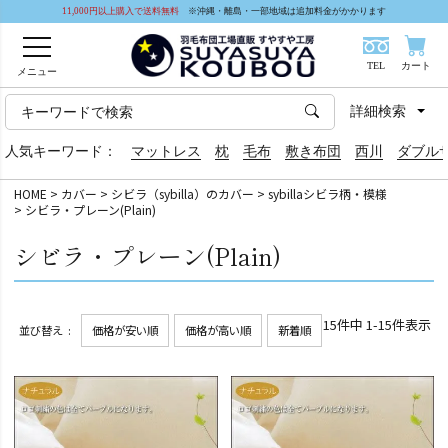
11,000円以上購入で送料無料
※沖縄・離島・一部地域は追加料金がかかります
TEL
カート
メニュー
詳細検索
人気キーワード：
マットレス
枕
毛布
敷き布団
西川
ダブル
HOME
カバー
シビラ（sybilla）のカバー
sybillaシビラ柄・模様
シビラ・プレーン(Plain)
シビラ・プレーン(Plain)
15
件中
1
-
15
件表示
並び替え
価格が安い順
価格が高い順
新着順