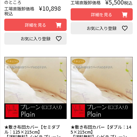
¥
5,500
のところ
工場直販卸価格
税込
¥
10,898
工場直販卸価格
税込
詳細を見る
詳細を見る
お気に入り登録
お気に入り登録
★敷き布団カバー【セミダブ
★敷き布団カバー【ダブル：14
ル：125×215cm】
5×215cm】
【送料無料】シビラ プレーン
【送料無料】シビラ プレーン