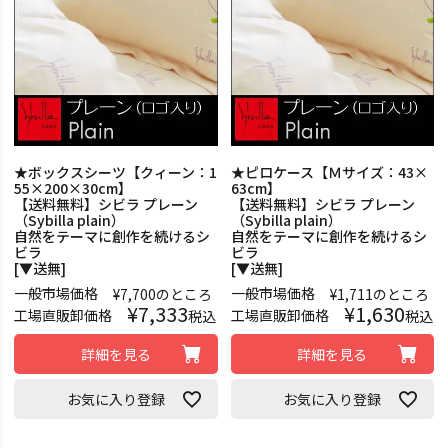
★ボックスシーツ【クィーン：1
★ピロケース【Ｍサイズ：43×
55×200×30cm】
63cm】
【送料無料】シビラ プレーン
【送料無料】シビラ プレーン
（Sybilla plain）
（Sybilla plain）
自然をテーマに創作を続けるシ
自然をテーマに創作を続けるシ
ビラ
ビラ
[▼送無]
[▼送無]
一般市場価格
一般市場価格
¥
7,700
のところ
¥
1,711
のところ
¥
7,333
¥
1,630
工場直販卸価格
工場直販卸価格
税込
税込
詳細を見る
詳細を見る
お気に入り登録
お気に入り登録