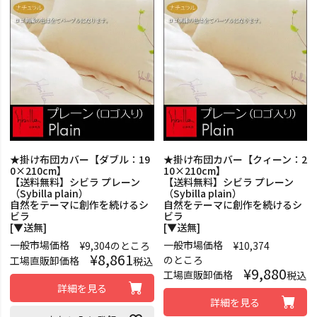
★掛け布団カバー【ダブル：19
★掛け布団カバー【クィーン：2
0×210cm】
10×210cm】
【送料無料】シビラ プレーン
【送料無料】シビラ プレーン
（Sybilla plain）
（Sybilla plain）
自然をテーマに創作を続けるシ
自然をテーマに創作を続けるシ
ビラ
ビラ
[▼送無]
[▼送無]
一般市場価格
一般市場価格
¥
9,304
のところ
¥
10,374
¥
8,861
のところ
工場直販卸価格
税込
¥
9,880
工場直販卸価格
税込
詳細を見る
詳細を見る