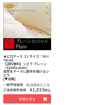
★ピロケース【Ｌサイズ：50×
70cm】
【送料無料】シビラ プレーン
（Sybilla plain）
自然をテーマに創作を続けるシ
ビラ
[▼送無]
一般市場価格
¥
1,925
のところ
¥
1,833
工場直販卸価格
税込
詳細を見る