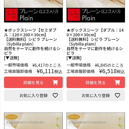
★ボックスシーツ【セミダブ
★ボックスシーツ【ダブル：14
ル：120×200×30cm】
0×200×30cm】
【送料無料】シビラ プレーン
【送料無料】シビラ プレーン
（Sybilla plain）
（Sybilla plain）
自然をテーマに創作を続けるシ
自然をテーマに創作を続けるシ
ビラ
ビラ
[▼送無]
[▼送無]
一般市場価格
一般市場価格
¥
6,417
のところ
¥
6,845
のところ
¥
6,111
¥
6,518
工場直販卸価格
工場直販卸価格
税込
税込
詳細を見る
詳細を見る
お気に入り登録
お気に入り登録