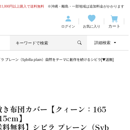
11,000円以上購入で送料無料
※沖縄・離島・一部地域は追加料金がかかります
カート
ログイン
お気に入り
詳細検索
プレーン（Sybilla plain）自然をテーマに創作を続けるシビラ[▼送無]
敷き布団カバー【クィーン：165
15cm】
送料無料】シビラ プレーン（Syb