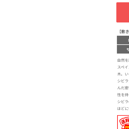
【敷
自然を
スペイ
木。い
シビラ
んだ産
性を持
シビラ
ほどに