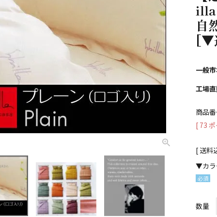
ill
自
[▼
一般市
工場直
商品番
[
73
ポ
送料
▼カラ
(必
須)