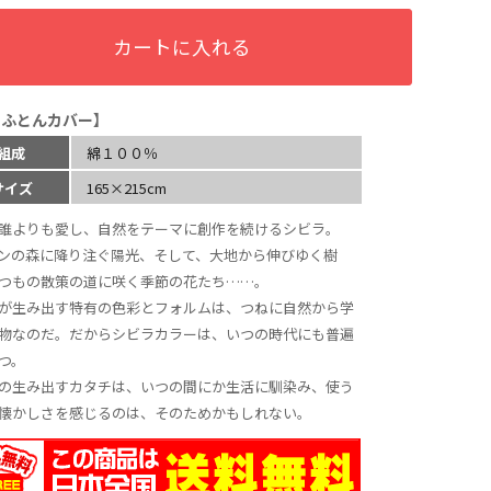
カートに入れる
きふとんカバー】
組成
綿１００％
サイズ
165×215cm
誰よりも愛し、自然をテーマに創作を続けるシビラ。
ンの森に降り注ぐ陽光、そして、大地から伸びゆく樹
つもの散策の道に咲く季節の花たち……。
が生み出す特有の色彩とフォルムは、つねに自然から学
物なのだ。だからシビラカラーは、いつの時代にも普遍
つ。
の生み出すカタチは、いつの間にか生活に馴染み、使う
懐かしさを感じるのは、そのためかもしれない。