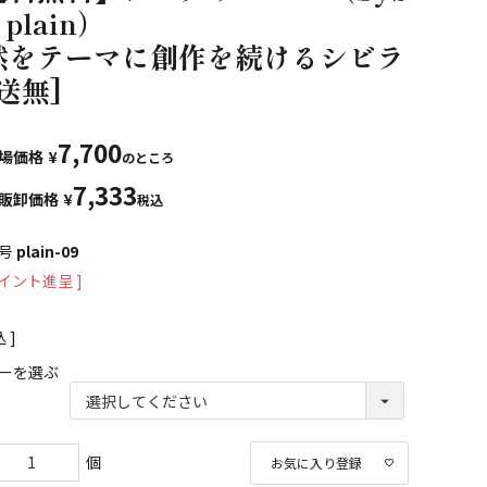
a plain）
然をテーマに創作を続けるシビラ
送無]
7,700
場価格
¥
のところ
7,333
販卸価格
¥
税込
号
plain-09
イント進呈 ]
込
ーを選ぶ
お気に入り登録