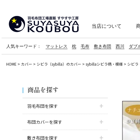
当店について
人気キーワード：
マットレス
枕
毛布
敷き布団
西川
ダブ
HOME
カバー
シビラ（sybilla）のカバー
sybillaシビラ柄・模様
シビラ・
商品を探す
羽毛布団を探す
布団カバーを探す
敷き布団を探す