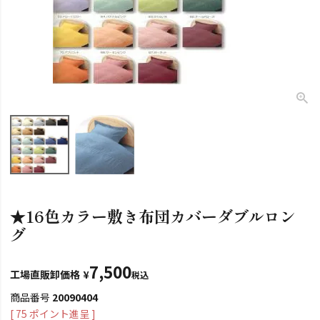
★16色カラー敷き布団カバーダブルロン
グ
7,500
工場直販卸価格
¥
税込
商品番号
20090404
[
75
ポイント進呈 ]