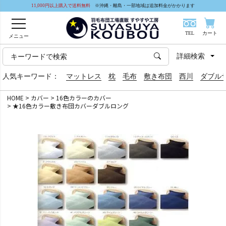
11,000円以上購入で送料無料
※沖縄・離島・一部地域は追加料金がかかります
TEL
カート
メニュー
詳細検索
人気キーワード：
マットレス
枕
毛布
敷き布団
西川
ダブル
HOME
カバー
16色カラーのカバー
★16色カラー敷き布団カバーダブルロング