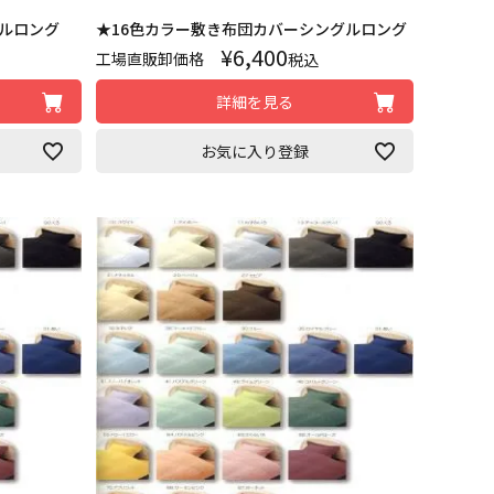
ブルロング
★16色カラー敷き布団カバーシングルロング
¥
6,400
工場直販卸価格
税込
詳細を見る
お気に入り登録