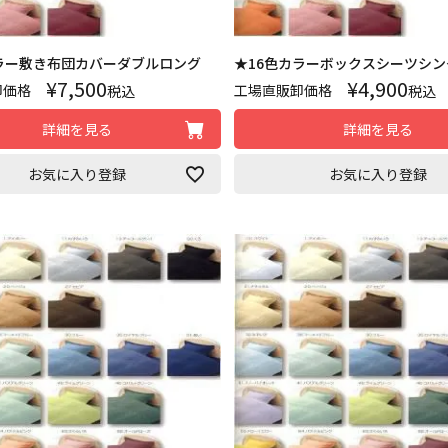
ラー敷き布団カバーダブルロング
★16色カラーボックスシーツシン
¥
7,500
¥
4,900
卸価格
工場直販卸価格
税込
税込
詳細を見る
詳細を見る
お気に入り登録
お気に入り登録