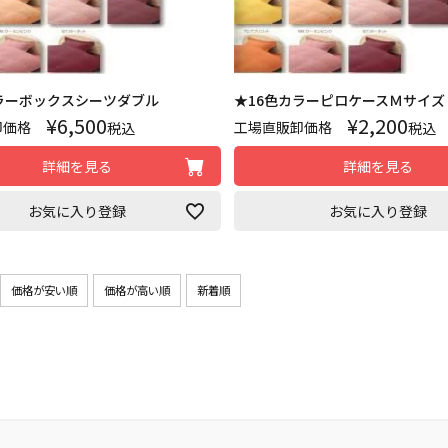
ラーボックスシーツダブル
★16色カラーピロケースＭサイズ
¥
6,500
¥
2,200
卸価格
工場直販卸価格
税込
税込
詳細を見る
詳細を見る
お気に入り登録
お気に入り登録
価格が安い順
価格が高い順
新着順