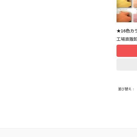
★16色カ
工場直販
並び替え