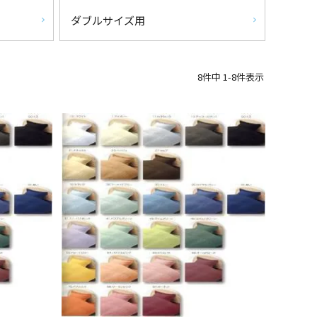
ダブルサイズ用
8
件中
1
-
8
件表示