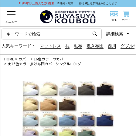
11,000円以上購入で送料無料
※沖縄・離島・一部地域は追加料金がかかります
TEL
カート
メニュー
詳細検索
人気キーワード：
マットレス
枕
毛布
敷き布団
西川
ダブル
HOME
カバー
16色カラーのカバー
★16色カラー掛け布団カバーシングルロング