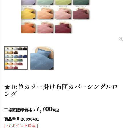
★16色カラー掛け布団カバーシングルロ
ング
7,700
工場直販卸価格
¥
税込
商品番号
20090401
[
77
ポイント進呈 ]